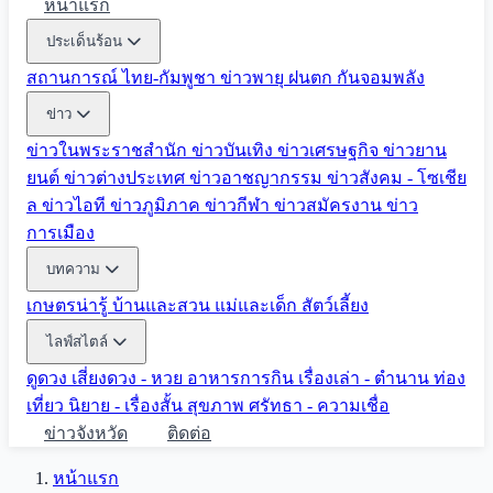
หน้าแรก
ประเด็นร้อน
สถานการณ์ ไทย-กัมพูชา
ข่าวพายุ ฝนตก
กันจอมพลัง
ข่าว
ข่าวในพระราชสำนัก
ข่าวบันเทิง
ข่าวเศรษฐกิจ
ข่าวยาน
ยนต์
ข่าวต่างประเทศ
ข่าวอาชญากรรม
ข่าวสังคม - โซเชีย
ล
ข่าวไอที
ข่าวภูมิภาค
ข่าวกีฬา
ข่าวสมัครงาน
ข่าว
การเมือง
บทความ
เกษตรน่ารู้
บ้านและสวน
แม่และเด็ก
สัตว์เลี้ยง
ไลฟ์สไตล์
ดูดวง
เสี่ยงดวง - หวย
อาหารการกิน
เรื่องเล่า - ตำนาน
ท่อง
เที่ยว
นิยาย - เรื่องสั้น
สุขภาพ
ศรัทธา - ความเชื่อ
ข่าวจังหวัด
ติดต่อ
หน้าแรก