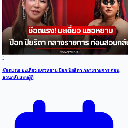
3
ช๊อตแรง! มะเดี่ยว แซวหยาบ ป๊อก ปิยธิดา กลางรายการ ก่อน
สวนกลับแบบผู้ดี