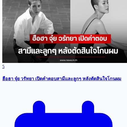
5
ฮือฮา จุ๋ย วรัทยา เปิดคำตอบสามีเเละลูกๆ หลังตัดสินใจโกนผม