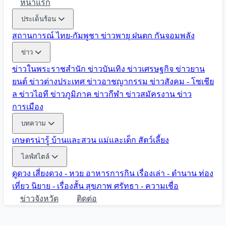
หน้าแรก
ประเด็นร้อน
สถานการณ์ ไทย-กัมพูชา
ข่าวพายุ ฝนตก
กันจอมพลัง
ข่าว
ข่าวในพระราชสำนัก
ข่าวบันเทิง
ข่าวเศรษฐกิจ
ข่าวยาน
ยนต์
ข่าวต่างประเทศ
ข่าวอาชญากรรม
ข่าวสังคม - โซเชีย
ล
ข่าวไอที
ข่าวภูมิภาค
ข่าวกีฬา
ข่าวสมัครงาน
ข่าว
การเมือง
บทความ
เกษตรน่ารู้
บ้านและสวน
แม่และเด็ก
สัตว์เลี้ยง
ไลฟ์สไตล์
ดูดวง
เสี่ยงดวง - หวย
อาหารการกิน
เรื่องเล่า - ตำนาน
ท่อง
เที่ยว
นิยาย - เรื่องสั้น
สุขภาพ
ศรัทธา - ความเชื่อ
ข่าวจังหวัด
ติดต่อ