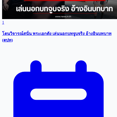
1
โดนวิจารณ์สนั่น พระเอกดัง เล่นนอกบทจูบจริง อ้างอินบทบาท
(ตปท)