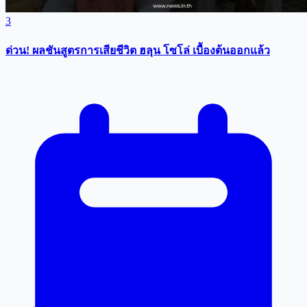
3
ด่วน! ผลชันสูตรการเสียชีวิต ฮลุน โซโล่ เบื้องต้นออกแล้ว