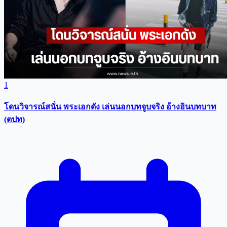
1
โดนวิจารณ์สนั่น พระเอกดัง เล่นนอกบทจูบจริง อ้างอินบทบาท
(ตปท)