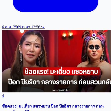
6 ส.ค. 2569 เวลา 12:56 น.
4
ช๊อตแรง! มะเดี่ยว แซวหยาบ ป๊อก ปิยธิดา กลางรายการ ก่อน