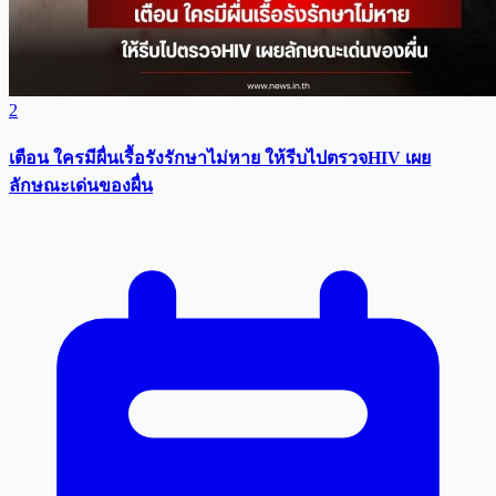
2
เตือน ใครมีผื่นเรื้อรังรักษาไม่หาย ให้รีบไปตรวจHIV เผย
ลักษณะเด่นของผื่น