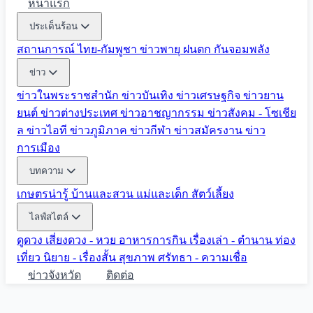
หน้าแรก
ประเด็นร้อน
สถานการณ์ ไทย-กัมพูชา
ข่าวพายุ ฝนตก
กันจอมพลัง
ข่าว
ข่าวในพระราชสำนัก
ข่าวบันเทิง
ข่าวเศรษฐกิจ
ข่าวยาน
ยนต์
ข่าวต่างประเทศ
ข่าวอาชญากรรม
ข่าวสังคม - โซเชีย
ล
ข่าวไอที
ข่าวภูมิภาค
ข่าวกีฬา
ข่าวสมัครงาน
ข่าว
การเมือง
บทความ
เกษตรน่ารู้
บ้านและสวน
แม่และเด็ก
สัตว์เลี้ยง
ไลฟ์สไตล์
ดูดวง
เสี่ยงดวง - หวย
อาหารการกิน
เรื่องเล่า - ตำนาน
ท่อง
เที่ยว
นิยาย - เรื่องสั้น
สุขภาพ
ศรัทธา - ความเชื่อ
ข่าวจังหวัด
ติดต่อ