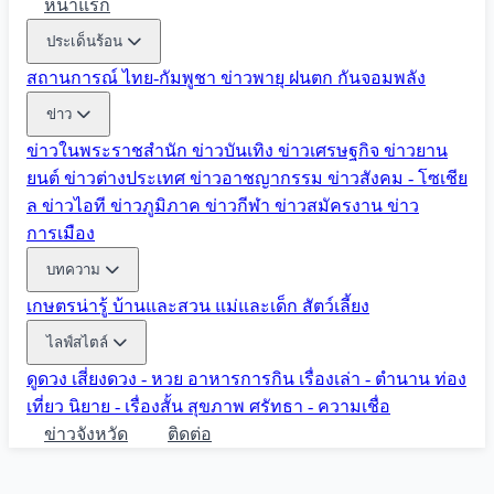
หน้าแรก
ประเด็นร้อน
สถานการณ์ ไทย-กัมพูชา
ข่าวพายุ ฝนตก
กันจอมพลัง
ข่าว
ข่าวในพระราชสำนัก
ข่าวบันเทิง
ข่าวเศรษฐกิจ
ข่าวยาน
ยนต์
ข่าวต่างประเทศ
ข่าวอาชญากรรม
ข่าวสังคม - โซเชีย
ล
ข่าวไอที
ข่าวภูมิภาค
ข่าวกีฬา
ข่าวสมัครงาน
ข่าว
การเมือง
บทความ
เกษตรน่ารู้
บ้านและสวน
แม่และเด็ก
สัตว์เลี้ยง
ไลฟ์สไตล์
ดูดวง
เสี่ยงดวง - หวย
อาหารการกิน
เรื่องเล่า - ตำนาน
ท่อง
เที่ยว
นิยาย - เรื่องสั้น
สุขภาพ
ศรัทธา - ความเชื่อ
ข่าวจังหวัด
ติดต่อ