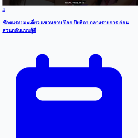
4
ช๊อตแรง! มะเดี่ยว แซวหยาบ ป๊อก ปิยธิดา กลางรายการ ก่อน
สวนกลับแบบผู้ดี