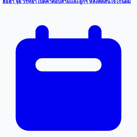
ฮือฮา จุ๋ย วรัทยา เปิดคำตอบสามีเเละลูกๆ หลังตัดสินใจโกนผม