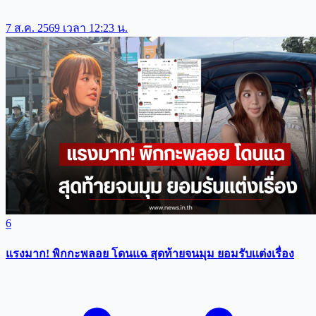
7 ส.ค. 2569 เวลา 12:23 น.
6
แรงมาก! พิกกะพลอย โดนแฉ สุดท้ายจนมุม ยอมรับเเต่งเรื่อง