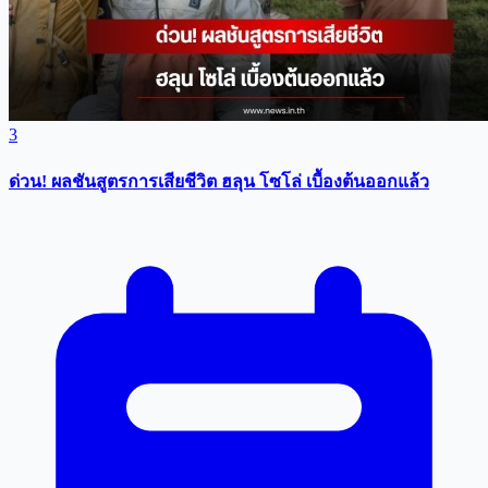
3
ด่วน! ผลชันสูตรการเสียชีวิต ฮลุน โซโล่ เบื้องต้นออกแล้ว