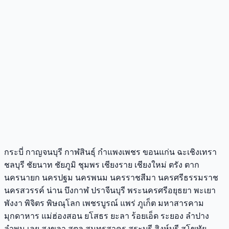
กระบี่ กาญจนบุรี กาฬสินธุ์ กำแพงเพชร ขอนแก่น ฉะเชิงเทรา
ชลบุรี ชัยนาท ชัยภูมิ ชุมพร เชียงราย เชียงใหม่ ตรัง ตาก
นครนายก นครปฐม นครพนม นครราชสีมา นครศรีธรรมราช
นครสวรรค์ น่าน บึงกาฬ ปราจีนบุรี พระนครศรีอยุธยา พะเยา
พังงา พิจิตร พิษณุโลก เพชรบูรณ์ แพร่ ภูเก็ต มหาสารคาม
มุกดาหาร แม่ฮ่องสอน ยโสธร ยะลา ร้อยเอ็ด ระยอง ลำปาง
ลำพูน เลย สงขลา สตูล สมุทรสาคร สระบุรี สิงห์บุรี สุโขทัย