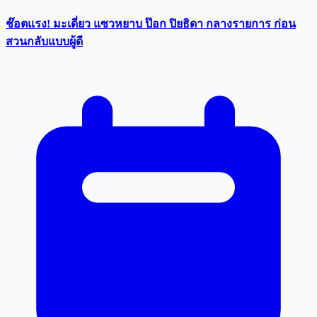
ช๊อตแรง! มะเดี่ยว แซวหยาบ ป๊อก ปิยธิดา กลางรายการ ก่อน
สวนกลับแบบผู้ดี