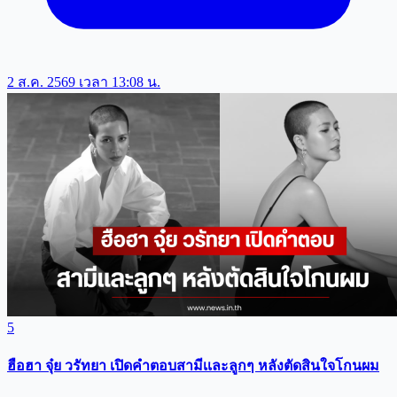
2 ส.ค. 2569 เวลา 13:08 น.
5
ฮือฮา จุ๋ย วรัทยา เปิดคำตอบสามีเเละลูกๆ หลังตัดสินใจโกนผม