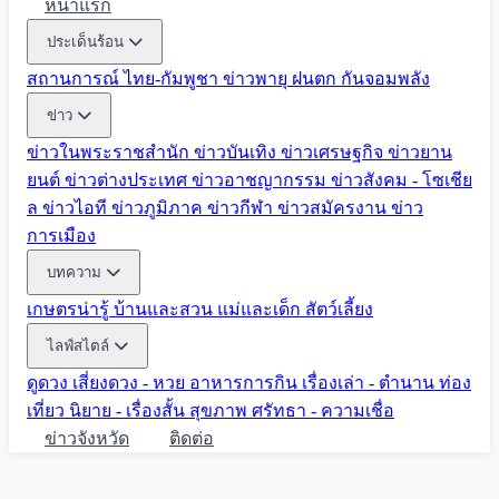
หน้าแรก
ประเด็นร้อน
สถานการณ์ ไทย-กัมพูชา
ข่าวพายุ ฝนตก
กันจอมพลัง
ข่าว
ข่าวในพระราชสำนัก
ข่าวบันเทิง
ข่าวเศรษฐกิจ
ข่าวยาน
ยนต์
ข่าวต่างประเทศ
ข่าวอาชญากรรม
ข่าวสังคม - โซเชีย
ล
ข่าวไอที
ข่าวภูมิภาค
ข่าวกีฬา
ข่าวสมัครงาน
ข่าว
การเมือง
บทความ
เกษตรน่ารู้
บ้านและสวน
แม่และเด็ก
สัตว์เลี้ยง
ไลฟ์สไตล์
ดูดวง
เสี่ยงดวง - หวย
อาหารการกิน
เรื่องเล่า - ตำนาน
ท่อง
เที่ยว
นิยาย - เรื่องสั้น
สุขภาพ
ศรัทธา - ความเชื่อ
ข่าวจังหวัด
ติดต่อ