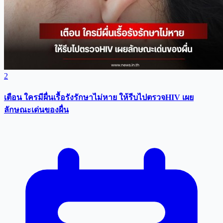
2
เตือน ใครมีผื่นเรื้อรังรักษาไม่หาย ให้รีบไปตรวจHIV เผย
ลักษณะเด่นของผื่น