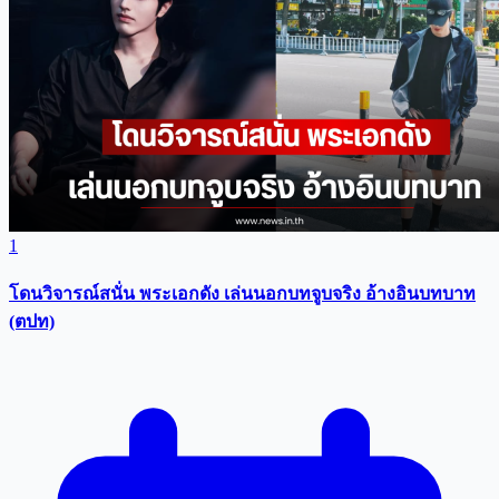
1
โดนวิจารณ์สนั่น พระเอกดัง เล่นนอกบทจูบจริง อ้างอินบทบาท
(ตปท)