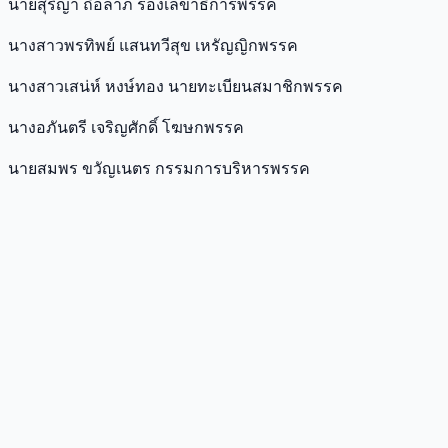
นายสุริญา ถือลาภ รองเลขาธิการพรรค
นางสาวพรทิพย์ แสนทวีสุข เหรัญญิกพรรค
นางสาวเสน่ห์ หงษ์ทอง นายทะเบียนสมาชิกพรรค
นางอภันตรี เจริญศักดิ์ โฆษกพรรค
นายสมพร ขวัญเนตร กรรมการบริหารพรรค