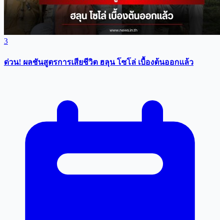
3
ด่วน! ผลชันสูตรการเสียชีวิต ฮลุน โซโล่ เบื้องต้นออกแล้ว