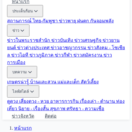
หน้าแรก
ประเด็นร้อน
สถานการณ์ ไทย-กัมพูชา
ข่าวพายุ ฝนตก
กันจอมพลัง
ข่าว
ข่าวในพระราชสำนัก
ข่าวบันเทิง
ข่าวเศรษฐกิจ
ข่าวยาน
ยนต์
ข่าวต่างประเทศ
ข่าวอาชญากรรม
ข่าวสังคม - โซเชีย
ล
ข่าวไอที
ข่าวภูมิภาค
ข่าวกีฬา
ข่าวสมัครงาน
ข่าว
การเมือง
บทความ
เกษตรน่ารู้
บ้านและสวน
แม่และเด็ก
สัตว์เลี้ยง
ไลฟ์สไตล์
ดูดวง
เสี่ยงดวง - หวย
อาหารการกิน
เรื่องเล่า - ตำนาน
ท่อง
เที่ยว
นิยาย - เรื่องสั้น
สุขภาพ
ศรัทธา - ความเชื่อ
ข่าวจังหวัด
ติดต่อ
หน้าแรก