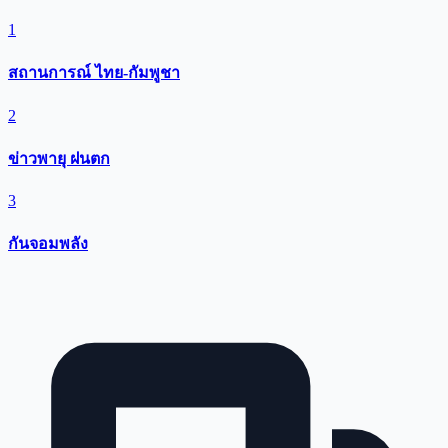
1
สถานการณ์ ไทย-กัมพูชา
2
ข่าวพายุ ฝนตก
3
กันจอมพลัง