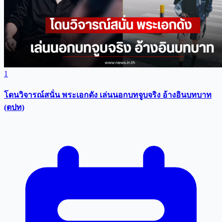
1
โดนวิจารณ์สนั่น พระเอกดัง เล่นนอกบทจูบจริง อ้างอินบทบาท
(ตปท)