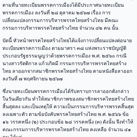
ตามที่นายทะเบียนพรรคการเมืองได้มีประกาศนายทะเบียน
พรรคการเมือง ลงวันที่ ๒๘ ตุลาคม ๒๕๖๗ เรื่อง การ
เปลี่ยนแปลงกรรมการบริหารพรรคไทยสร้างไทย มีคณะ
กรรมการบริหารพรรคไทยสร้างไทย จํานวน ๔๒ คน นั้น
บัดนี้ หัวหน้าพรรคไทยสร้างไทยได้แจ้งการเปลี่ยนแปลงต่อนาย
ทะเบียนพรรคการเมือง ตามมาตรา ๓๘ แห่งพระราชบัญญัติ
ประกอบรัฐธรรมนูญว่าด้วยพรรคการเมือง พ.ศ. ๒๕๖๐ กรณี
นางสาวรัตติกาล แก้วเกิดมี กรรมการบริหารพรรคไทยสร้าง
ไทย ลาออกจากสมาชิกพรรคไทยสร้างไทย ตามหนังสือลาออก
ลงวันที่ ๗ พฤศจิกายน ๒๕๖๗
ซึ่งนายทะเบียนพรรคการเมืองได้รับทราบการลาออกดังกล่าว
ในวันเดียวกัน ทําให้สมาชิกภาพของสมาชิกพรรคไทยสร้างไทย
สิ้นสุดลง และเป็นเหตุให้ ความเป็นกรรมการบริหารพรรคสิ้นสุด
ลงเฉพาะตัว ตามข้อบังคับพรรคไทยสร้างไทย พ.ศ. ๒๕๖๖ ข้อ
๑๖ วรรคหนึ่ง (๒) ประกอบข้อ ๒๘ วรรคหนึ่ง (๓) ดังนั้น จึงทําให้
คณะกรรมการบริหารพรรคไทยสร้างไทย คงเหลือ จํานวน ๔๑