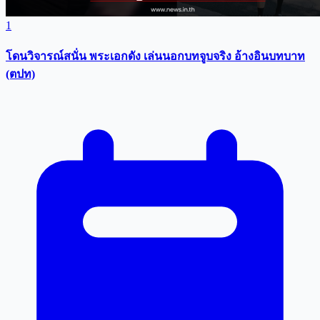
1
โดนวิจารณ์สนั่น พระเอกดัง เล่นนอกบทจูบจริง อ้างอินบทบาท
(ตปท)