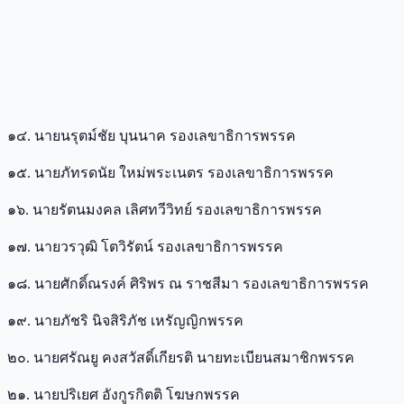
๑๔. นายนรุตม์ชัย บุนนาค รองเลขาธิการพรรค
๑๕. นายภัทรดนัย ใหม่พระเนตร รองเลขาธิการพรรค
๑๖. นายรัตนมงคล เลิศทวีวิทย์ รองเลขาธิการพรรค
๑๗. นายวรวุฒิ โตวิรัตน์ รองเลขาธิการพรรค
๑๘. นายศักดิ์ณรงค์ ศิริพร ณ ราชสีมา รองเลขาธิการพรรค
๑๙. นายภัชริ นิจสิริภัช เหรัญญิกพรรค
๒๐. นายศรัณยู คงสวัสดิ์เกียรติ นายทะเบียนสมาชิกพรรค
๒๑. นายปริเยศ อังกูรกิตติ โฆษกพรรค