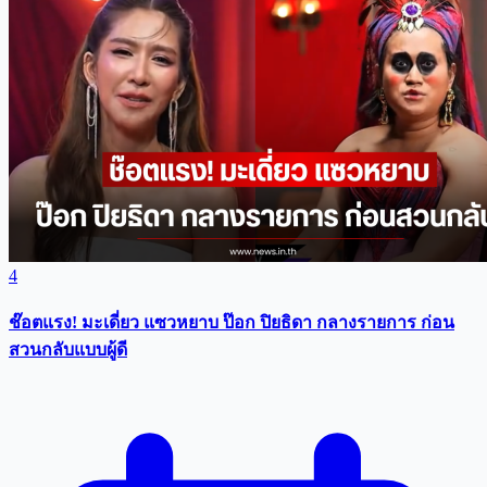
4
ช๊อตแรง! มะเดี่ยว แซวหยาบ ป๊อก ปิยธิดา กลางรายการ ก่อน
สวนกลับแบบผู้ดี