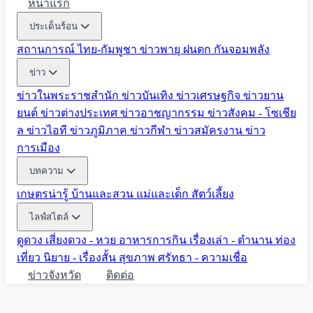
หน้าแรก
ประเด็นร้อน
สถานการณ์ ไทย-กัมพูชา
ข่าวพายุ ฝนตก
กันจอมพลัง
ข่าว
ข่าวในพระราชสำนัก
ข่าวบันเทิง
ข่าวเศรษฐกิจ
ข่าวยาน
ยนต์
ข่าวต่างประเทศ
ข่าวอาชญากรรม
ข่าวสังคม - โซเชีย
ล
ข่าวไอที
ข่าวภูมิภาค
ข่าวกีฬา
ข่าวสมัครงาน
ข่าว
การเมือง
บทความ
เกษตรน่ารู้
บ้านและสวน
แม่และเด็ก
สัตว์เลี้ยง
ไลฟ์สไตล์
ดูดวง
เสี่ยงดวง - หวย
อาหารการกิน
เรื่องเล่า - ตำนาน
ท่อง
เที่ยว
นิยาย - เรื่องสั้น
สุขภาพ
ศรัทธา - ความเชื่อ
ข่าวจังหวัด
ติดต่อ