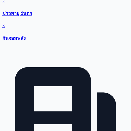
2
ข่าวพายุ ฝนตก
3
กันจอมพลัง