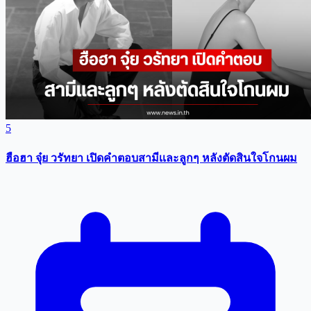
5
ฮือฮา จุ๋ย วรัทยา เปิดคำตอบสามีเเละลูกๆ หลังตัดสินใจโกนผม