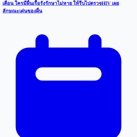
เตือน ใครมีผื่นเรื้อรังรักษาไม่หาย ให้รีบไปตรวจHIV เผย
ลักษณะเด่นของผื่น