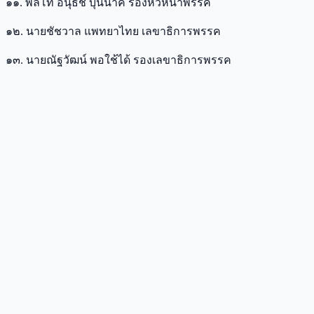
๑๑. พลโท อนุธัช บุนนาค รองหัวหน้าพรรค
๑๒. นายชัชวาล แพทยาไทย เลขาธิการพรรค
๑๓. นายณัฐวัฒน์ พอใช้ได้ รองเลขาธิการพรรค