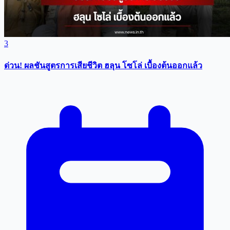
3
ด่วน! ผลชันสูตรการเสียชีวิต ฮลุน โซโล่ เบื้องต้นออกแล้ว