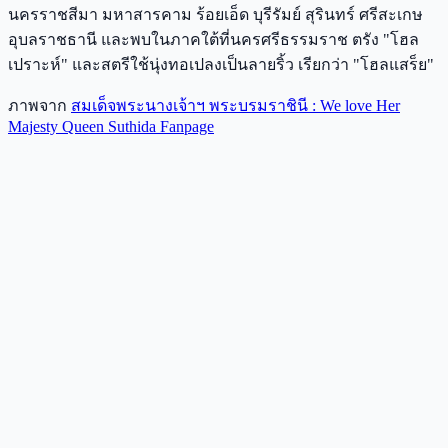
นครราชสีมา มหาสารคาม ร้อยเอ็ด บุรีรัมย์ สุรินทร์ ศรีสะเกษ
อุบลราชธานี และพบในภาคใต้ที่นครศรีธรรมราช ตรัง "โฮล
เปราะห์" และสตรีใช้นุ่งทอเปลงเป็นลายริ้ว เรียกว่า "โฮลแสร็ย"
ภาพจาก
สมเด็จพระนางเจ้าฯ พระบรมราชินี : We love Her
Majesty Queen Suthida Fanpage