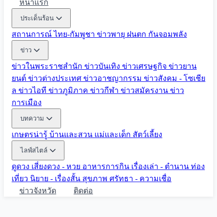
หน้าแรก
ประเด็นร้อน
สถานการณ์ ไทย-กัมพูชา
ข่าวพายุ ฝนตก
กันจอมพลัง
ข่าว
ข่าวในพระราชสำนัก
ข่าวบันเทิง
ข่าวเศรษฐกิจ
ข่าวยาน
ยนต์
ข่าวต่างประเทศ
ข่าวอาชญากรรม
ข่าวสังคม - โซเชีย
ล
ข่าวไอที
ข่าวภูมิภาค
ข่าวกีฬา
ข่าวสมัครงาน
ข่าว
การเมือง
บทความ
เกษตรน่ารู้
บ้านและสวน
แม่และเด็ก
สัตว์เลี้ยง
ไลฟ์สไตล์
ดูดวง
เสี่ยงดวง - หวย
อาหารการกิน
เรื่องเล่า - ตำนาน
ท่อง
เที่ยว
นิยาย - เรื่องสั้น
สุขภาพ
ศรัทธา - ความเชื่อ
ข่าวจังหวัด
ติดต่อ