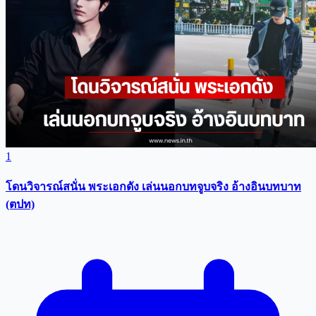
1
โดนวิจารณ์สนั่น พระเอกดัง เล่นนอกบทจูบจริง อ้างอินบทบาท
(ตปท)