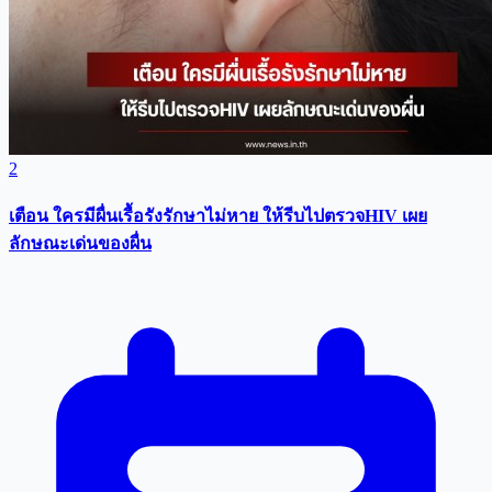
2
เตือน ใครมีผื่นเรื้อรังรักษาไม่หาย ให้รีบไปตรวจHIV เผย
ลักษณะเด่นของผื่น