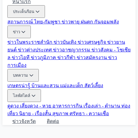
หน้าแรก
ประเด็นร้อน
สถานการณ์ ไทย-กัมพูชา
ข่าวพายุ ฝนตก
กันจอมพลัง
ข่าว
ข่าวในพระราชสำนัก
ข่าวบันเทิง
ข่าวเศรษฐกิจ
ข่าวยาน
ยนต์
ข่าวต่างประเทศ
ข่าวอาชญากรรม
ข่าวสังคม - โซเชีย
ล
ข่าวไอที
ข่าวภูมิภาค
ข่าวกีฬา
ข่าวสมัครงาน
ข่าว
การเมือง
บทความ
เกษตรน่ารู้
บ้านและสวน
แม่และเด็ก
สัตว์เลี้ยง
ไลฟ์สไตล์
ดูดวง
เสี่ยงดวง - หวย
อาหารการกิน
เรื่องเล่า - ตำนาน
ท่อง
เที่ยว
นิยาย - เรื่องสั้น
สุขภาพ
ศรัทธา - ความเชื่อ
ข่าวจังหวัด
ติดต่อ