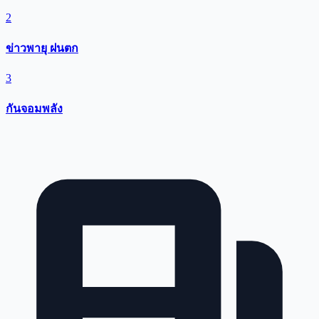
2
ข่าวพายุ ฝนตก
3
กันจอมพลัง