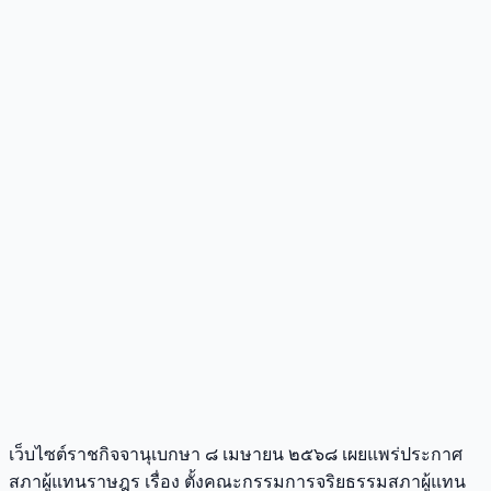
เว็บไซต์ราชกิจจานุเบกษา ๘ เมษายน ๒๕๖๘ เผยแพร่ประกาศ
สภาผู้แทนราษฎร เรื่อง ตั้งคณะกรรมการจริยธรรมสภาผู้แทน