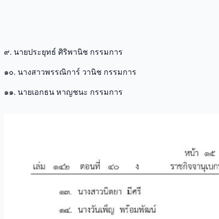
๙. นายประยุทธ์ ศิริพานิช กรรมการ
๑๐. นางสาวพรรณิการ์ วานิช กรรมการ
๑๑. นายเอกธน หาญชนะ กรรมการ