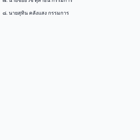
๗. นายชัยธวัช ตุลาธน กรรมการ
๘. นายสุทิน คลังแสง กรรมการ