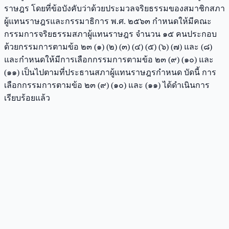
ราษฎร โดยที่ข้อบังคับว่าด้วยประมวลจริยธรรมของสมาชิกสภา
ผู้แทนราษฎรและกรรมาธิการ พ.ศ. ๒๕๖๓ กำหนดให้มีคณะ
กรรมการจริยธรรมสภาผู้แทนราษฎร จำนวน ๑๕ คนประกอบ
ด้วยกรรมการตามข้อ ๒๓ (๑) (๒) (๓) (๔) (๕) (๖) (๗) และ (๘)
และกำหนดให้มีการเลือกกรรมการตามข้อ ๒๓ (๙) (๑๐) และ
(๑๑) เป็นไปตามที่ประธานสภาผู้แทนราษฎรกำหนด บัดนี้ การ
เลือกกรรมการตามข้อ ๒๓ (๙) (๑๐) และ (๑๑) ได้ดำเนินการ
เรียบร้อยแล้ว