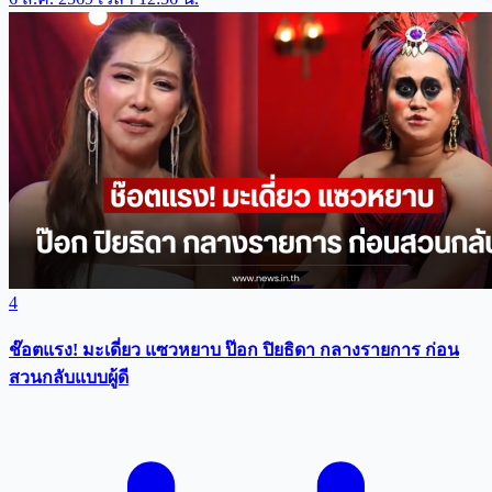
4
ช๊อตแรง! มะเดี่ยว แซวหยาบ ป๊อก ปิยธิดา กลางรายการ ก่อน
สวนกลับแบบผู้ดี