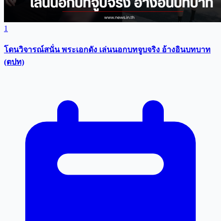
1
โดนวิจารณ์สนั่น พระเอกดัง เล่นนอกบทจูบจริง อ้างอินบทบาท
(ตปท)