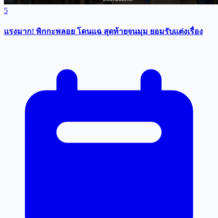
5
แรงมาก! พิกกะพลอย โดนแฉ สุดท้ายจนมุม ยอมรับเเต่งเรื่อง