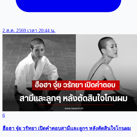
2 ส.ค. 2569 เวลา 20:44 น.
6
ฮือฮา จุ๋ย วรัทยา เปิดคำตอบสามีเเละลูกๆ หลังตัดสินใจโกนผม