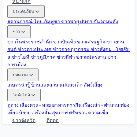
หน้าแรก
ประเด็นร้อน
สถานการณ์ ไทย-กัมพูชา
ข่าวพายุ ฝนตก
กันจอมพลัง
ข่าว
ข่าวในพระราชสำนัก
ข่าวบันเทิง
ข่าวเศรษฐกิจ
ข่าวยาน
ยนต์
ข่าวต่างประเทศ
ข่าวอาชญากรรม
ข่าวสังคม - โซเชีย
ล
ข่าวไอที
ข่าวภูมิภาค
ข่าวกีฬา
ข่าวสมัครงาน
ข่าว
การเมือง
บทความ
เกษตรน่ารู้
บ้านและสวน
แม่และเด็ก
สัตว์เลี้ยง
ไลฟ์สไตล์
ดูดวง
เสี่ยงดวง - หวย
อาหารการกิน
เรื่องเล่า - ตำนาน
ท่อง
เที่ยว
นิยาย - เรื่องสั้น
สุขภาพ
ศรัทธา - ความเชื่อ
ข่าวจังหวัด
ติดต่อ