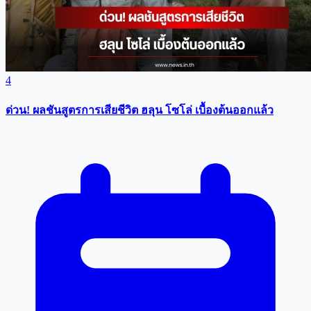
4
ด่วน! ผลชันสูตรการเสียชีวิต ฮลุน โซโล่ เบื้องต้นออกแล้ว