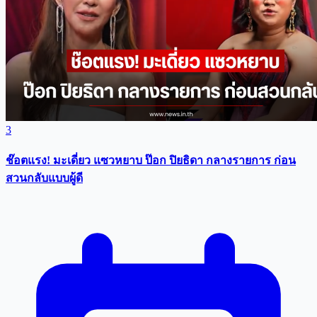
3
ช๊อตแรง! มะเดี่ยว แซวหยาบ ป๊อก ปิยธิดา กลางรายการ ก่อน
สวนกลับแบบผู้ดี