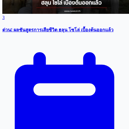
3
ด่วน! ผลชันสูตรการเสียชีวิต ฮลุน โซโล่ เบื้องต้นออกแล้ว