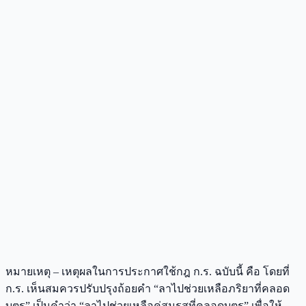
หมายเหตุ – เหตุผลในการประกาศใช้กฎ ก.ร. ฉบับนี้ คือ โดยที่
ก.ร. เห็นสมควรปรับปรุงถ้อยคํา “ลาไปช่วยเหลือภริยาที่คลอด
บุตร” เป็นคําว่า “ลาไปช่วยเหลือคู่สมรสที่คลอดบุตร” เพื่อให้