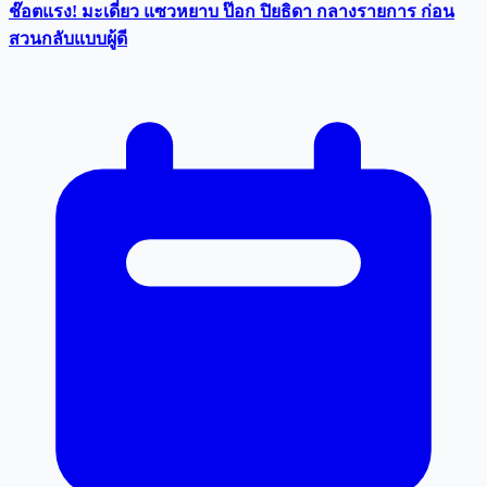
ช๊อตแรง! มะเดี่ยว แซวหยาบ ป๊อก ปิยธิดา กลางรายการ ก่อน
สวนกลับแบบผู้ดี