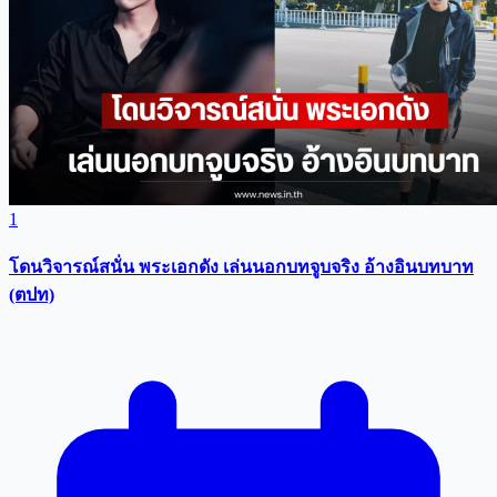
1
โดนวิจารณ์สนั่น พระเอกดัง เล่นนอกบทจูบจริง อ้างอินบทบาท
(ตปท)