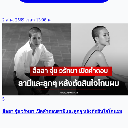
2 ส.ค. 2569 เวลา 13:08 น.
5
ฮือฮา จุ๋ย วรัทยา เปิดคำตอบสามีเเละลูกๆ หลังตัดสินใจโกนผม