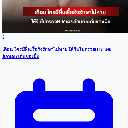
2
เตือน ใครมีผื่นเรื้อรังรักษาไม่หาย ให้รีบไปตรวจHIV เผย
ลักษณะเด่นของผื่น