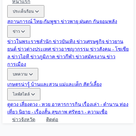
หน้าแรก
ประเด็นร้อน
สถานการณ์ ไทย-กัมพูชา
ข่าวพายุ ฝนตก
กันจอมพลัง
ข่าว
ข่าวในพระราชสำนัก
ข่าวบันเทิง
ข่าวเศรษฐกิจ
ข่าวยาน
ยนต์
ข่าวต่างประเทศ
ข่าวอาชญากรรม
ข่าวสังคม - โซเชีย
ล
ข่าวไอที
ข่าวภูมิภาค
ข่าวกีฬา
ข่าวสมัครงาน
ข่าว
การเมือง
บทความ
เกษตรน่ารู้
บ้านและสวน
แม่และเด็ก
สัตว์เลี้ยง
ไลฟ์สไตล์
ดูดวง
เสี่ยงดวง - หวย
อาหารการกิน
เรื่องเล่า - ตำนาน
ท่อง
เที่ยว
นิยาย - เรื่องสั้น
สุขภาพ
ศรัทธา - ความเชื่อ
ข่าวจังหวัด
ติดต่อ