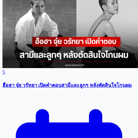
5
ฮือฮา จุ๋ย วรัทยา เปิดคำตอบสามีเเละลูกๆ หลังตัดสินใจโกนผม