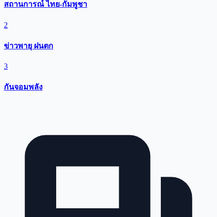
สถานการณ์ ไทย-กัมพูชา
2
ข่าวพายุ ฝนตก
3
กันจอมพลัง