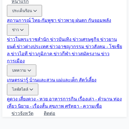
หน้าแรก
ประเด็นร้อน
สถานการณ์ ไทย-กัมพูชา
ข่าวพายุ ฝนตก
กันจอมพลัง
ข่าว
ข่าวในพระราชสำนัก
ข่าวบันเทิง
ข่าวเศรษฐกิจ
ข่าวยาน
ยนต์
ข่าวต่างประเทศ
ข่าวอาชญากรรม
ข่าวสังคม - โซเชีย
ล
ข่าวไอที
ข่าวภูมิภาค
ข่าวกีฬา
ข่าวสมัครงาน
ข่าว
การเมือง
บทความ
เกษตรน่ารู้
บ้านและสวน
แม่และเด็ก
สัตว์เลี้ยง
ไลฟ์สไตล์
ดูดวง
เสี่ยงดวง - หวย
อาหารการกิน
เรื่องเล่า - ตำนาน
ท่อง
เที่ยว
นิยาย - เรื่องสั้น
สุขภาพ
ศรัทธา - ความเชื่อ
ข่าวจังหวัด
ติดต่อ