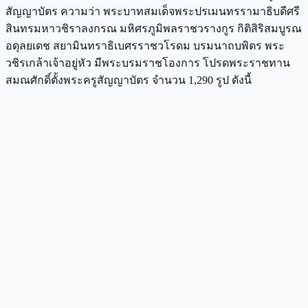
สัญญาบัตร ความว่า พระบาทสมเด็จพระปรเมนทรรามาธิบดีศรี
สินทรมหาวชิราลงกรณ มหิศรภูมิพลราชวรางกูร กิติสิริสมบูรณ
อดุลยเดช สยามินทราธิเบศรราชวโรดม บรมนาถบพิตร พระ
วชิรเกล้าเจ้าอยู่หัว มีพระบรมราชโองการ โปรดพระราชทาน
สมณศักดิ์ตั้งพระครูสัญญาบัตร จำนวน 1,290 รูป ดังนี้