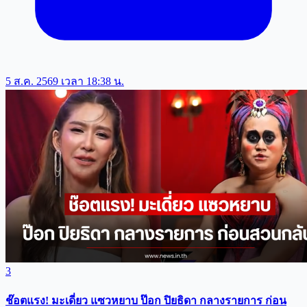
5 ส.ค. 2569 เวลา 18:38 น.
3
ช๊อตแรง! มะเดี่ยว แซวหยาบ ป๊อก ปิยธิดา กลางรายการ ก่อน