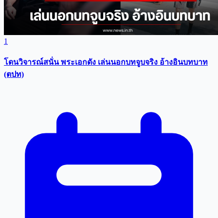
1
โดนวิจารณ์สนั่น พระเอกดัง เล่นนอกบทจูบจริง อ้างอินบทบาท
(ตปท)