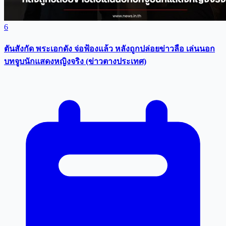
6
ตันสังกัด พระเอกดัง จ่อฟ้องแล้ว หลังถูกปล่อยข่าวลือ เล่นนอก
บทจูบนักแสดงหญิงจริง (ข่าวตางประเทศ)