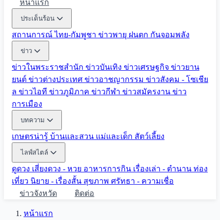
หน้าแรก
ประเด็นร้อน
สถานการณ์ ไทย-กัมพูชา
ข่าวพายุ ฝนตก
กันจอมพลัง
ข่าว
ข่าวในพระราชสำนัก
ข่าวบันเทิง
ข่าวเศรษฐกิจ
ข่าวยาน
ยนต์
ข่าวต่างประเทศ
ข่าวอาชญากรรม
ข่าวสังคม - โซเชีย
ล
ข่าวไอที
ข่าวภูมิภาค
ข่าวกีฬา
ข่าวสมัครงาน
ข่าว
การเมือง
บทความ
เกษตรน่ารู้
บ้านและสวน
แม่และเด็ก
สัตว์เลี้ยง
ไลฟ์สไตล์
ดูดวง
เสี่ยงดวง - หวย
อาหารการกิน
เรื่องเล่า - ตำนาน
ท่อง
เที่ยว
นิยาย - เรื่องสั้น
สุขภาพ
ศรัทธา - ความเชื่อ
ข่าวจังหวัด
ติดต่อ
หน้าแรก