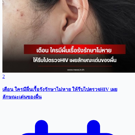
2
เตือน ใครมีผื่นเรื้อรังรักษาไม่หาย ให้รีบไปตรวจHIV เผย
ลักษณะเด่นของผื่น