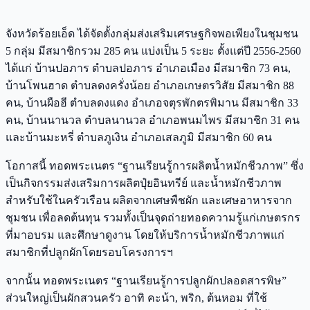
จังหวัดร้อยเอ็ด ได้จัดตั้งกลุ่มส่งเสริมเศรษฐกิจพอเพียงในชุมชน
5 กลุ่ม มีสมาชิกรวม 285 คน แบ่งเป็น 5 ระยะ ตั้งแต่ปี 2556-2560
ได้แก่ บ้านปอภาร ตำบลปอภาร อำเภอเมือง มีสมาชิก 73 คน,
บ้านโพนฮาด ตำบลดงครั่งน้อย อำเภอเกษตรวิสัย มีสมาชิก 88
คน, บ้านผือฮี ตำบลดงแดง อำเภอจตุรพักตรพิมาน มีสมาชิก 33
คน, บ้านนานวล ตำบลนานวล อำเภอพนมไพร มีสมาชิก 31 คน
และบ้านมะหรี่ ตำบลภูเงิน อำเภอเสลภูมิ มีสมาชิก 60 คน
โอกาสนี้ ทอดพระเนตร “ฐานเรียนรู้การผลิตน้ำหมักชีวภาพ” ซึ่ง
เป็นกิจกรรมส่งเสริมการผลิตปุ๋ยอินทรีย์ และน้ำหมักชีวภาพ
สำหรับใช้ในครัวเรือน ผลิตจากเศษพืชผัก และเศษอาหารจาก
ชุมชน เพื่อลดต้นทุน รวมทั้งเป็นจุดถ่ายทอดความรู้แก่เกษตรกร
ที่มาอบรม และศึกษาดูงาน โดยให้บริการน้ำหมักชีวภาพแก่
สมาชิกที่ปลูกผักโดยรอบโครงการฯ
จากนั้น ทอดพระเนตร “ฐานเรียนรู้การปลูกผักปลอดสารพิษ”
ส่วนใหญ่เป็นผักสวนครัว อาทิ คะน้า, พริก, ต้นหอม ที่ใช้