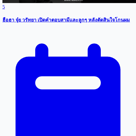
5
ฮือฮา จุ๋ย วรัทยา เปิดคำตอบสามีเเละลูกๆ หลังตัดสินใจโกนผม