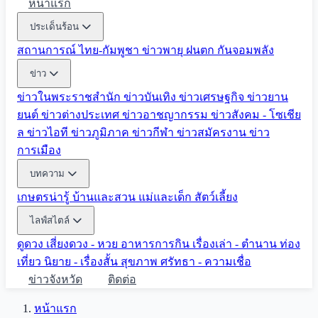
หน้าแรก
ประเด็นร้อน
สถานการณ์ ไทย-กัมพูชา
ข่าวพายุ ฝนตก
กันจอมพลัง
ข่าว
ข่าวในพระราชสำนัก
ข่าวบันเทิง
ข่าวเศรษฐกิจ
ข่าวยาน
ยนต์
ข่าวต่างประเทศ
ข่าวอาชญากรรม
ข่าวสังคม - โซเชีย
ล
ข่าวไอที
ข่าวภูมิภาค
ข่าวกีฬา
ข่าวสมัครงาน
ข่าว
การเมือง
บทความ
เกษตรน่ารู้
บ้านและสวน
แม่และเด็ก
สัตว์เลี้ยง
ไลฟ์สไตล์
ดูดวง
เสี่ยงดวง - หวย
อาหารการกิน
เรื่องเล่า - ตำนาน
ท่อง
เที่ยว
นิยาย - เรื่องสั้น
สุขภาพ
ศรัทธา - ความเชื่อ
ข่าวจังหวัด
ติดต่อ
หน้าแรก