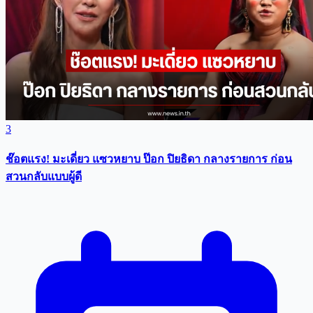
3
ช๊อตแรง! มะเดี่ยว แซวหยาบ ป๊อก ปิยธิดา กลางรายการ ก่อน
สวนกลับแบบผู้ดี