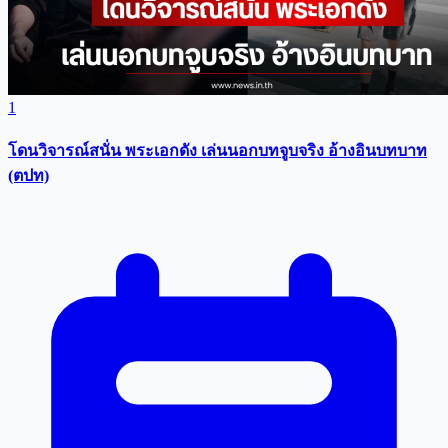
1
โดนวิจารณ์สนั่น พระเอกดัง เล่นนอกบทจูบจริง อ้างอินบทบาท
(ตปท)