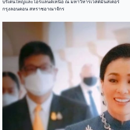
บริเตนใหญ่และไอร์แลนด์เหนือ ณ มหาวิหารเวสต์มินสเตอร์
กรุงลอนดอน สหราชอาณาจักร