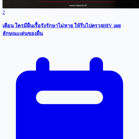
2
เตือน ใครมีผื่นเรื้อรังรักษาไม่หาย ให้รีบไปตรวจHIV เผย
ลักษณะเด่นของผื่น