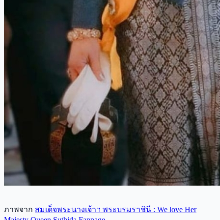
ภาพจาก
สมเด็จพระนางเจ้าฯ พระบรมราชินี : We love Her
Majesty Queen Suthida Fanpage