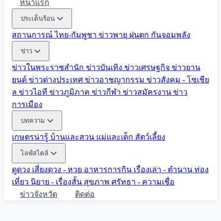
หน้าแรก
ประเด็นร้อน
สถานการณ์ ไทย-กัมพูชา
ข่าวพายุ ฝนตก
กันจอมพลัง
ข่าว
ข่าวในพระราชสำนัก
ข่าวบันเทิง
ข่าวเศรษฐกิจ
ข่าวยาน
ยนต์
ข่าวต่างประเทศ
ข่าวอาชญากรรม
ข่าวสังคม - โซเชีย
ล
ข่าวไอที
ข่าวภูมิภาค
ข่าวกีฬา
ข่าวสมัครงาน
ข่าว
การเมือง
บทความ
เกษตรน่ารู้
บ้านและสวน
แม่และเด็ก
สัตว์เลี้ยง
ไลฟ์สไตล์
ดูดวง
เสี่ยงดวง - หวย
อาหารการกิน
เรื่องเล่า - ตำนาน
ท่อง
เที่ยว
นิยาย - เรื่องสั้น
สุขภาพ
ศรัทธา - ความเชื่อ
ข่าวจังหวัด
ติดต่อ