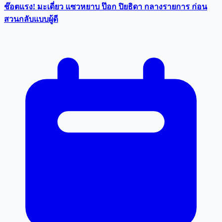
ช๊อตแรง! มะเดี่ยว แซวหยาบ ป๊อก ปิยธิดา กลางรายการ ก่อน
สวนกลับแบบผู้ดี