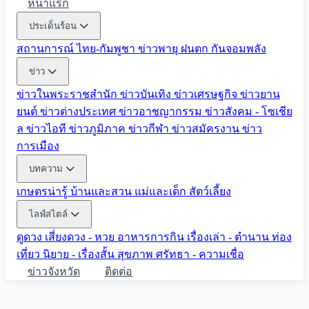
หน้าแรก
ประเด็นร้อน
สถานการณ์ ไทย-กัมพูชา
ข่าวพายุ ฝนตก
กันจอมพลัง
ข่าว
ข่าวในพระราชสำนัก
ข่าวบันเทิง
ข่าวเศรษฐกิจ
ข่าวยาน
ยนต์
ข่าวต่างประเทศ
ข่าวอาชญากรรม
ข่าวสังคม - โซเชีย
ล
ข่าวไอที
ข่าวภูมิภาค
ข่าวกีฬา
ข่าวสมัครงาน
ข่าว
การเมือง
บทความ
เกษตรน่ารู้
บ้านและสวน
แม่และเด็ก
สัตว์เลี้ยง
ไลฟ์สไตล์
ดูดวง
เสี่ยงดวง - หวย
อาหารการกิน
เรื่องเล่า - ตำนาน
ท่อง
เที่ยว
นิยาย - เรื่องสั้น
สุขภาพ
ศรัทธา - ความเชื่อ
ข่าวจังหวัด
ติดต่อ