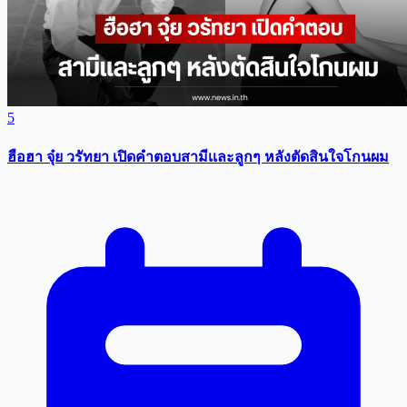
5
ฮือฮา จุ๋ย วรัทยา เปิดคำตอบสามีเเละลูกๆ หลังตัดสินใจโกนผม