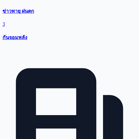
ข่าวพายุ ฝนตก
3
กันจอมพลัง