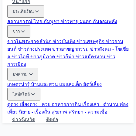
หน้าแรก
ประเด็นร้อน
สถานการณ์ ไทย-กัมพูชา
ข่าวพายุ ฝนตก
กันจอมพลัง
ข่าว
ข่าวในพระราชสำนัก
ข่าวบันเทิง
ข่าวเศรษฐกิจ
ข่าวยาน
ยนต์
ข่าวต่างประเทศ
ข่าวอาชญากรรม
ข่าวสังคม - โซเชีย
ล
ข่าวไอที
ข่าวภูมิภาค
ข่าวกีฬา
ข่าวสมัครงาน
ข่าว
การเมือง
บทความ
เกษตรน่ารู้
บ้านและสวน
แม่และเด็ก
สัตว์เลี้ยง
ไลฟ์สไตล์
ดูดวง
เสี่ยงดวง - หวย
อาหารการกิน
เรื่องเล่า - ตำนาน
ท่อง
เที่ยว
นิยาย - เรื่องสั้น
สุขภาพ
ศรัทธา - ความเชื่อ
ข่าวจังหวัด
ติดต่อ