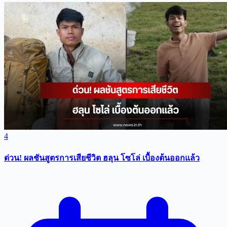
4
ด่วน! ผลชันสูตรการเสียชีวิต ฮลุน โซโล่ เบื้องต้นออกแล้ว