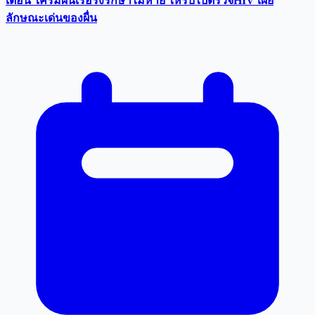
เตือน ใครมีผื่นเรื้อรังรักษาไม่หาย ให้รีบไปตรวจHIV เผย
ลักษณะเด่นของผื่น