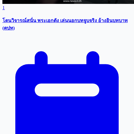
1
โดนวิจารณ์สนั่น พระเอกดัง เล่นนอกบทจูบจริง อ้างอินบทบาท
(ตปท)