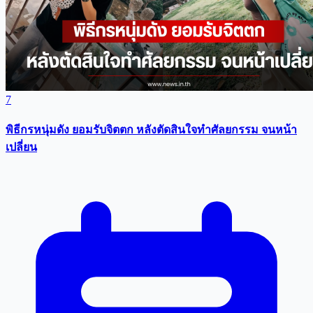
7
พิธีกรหนุ่มดัง ยอมรับจิตตก หลังตัดสินใจทำศัลยกรรม จนหน้า
เปลี่ยน