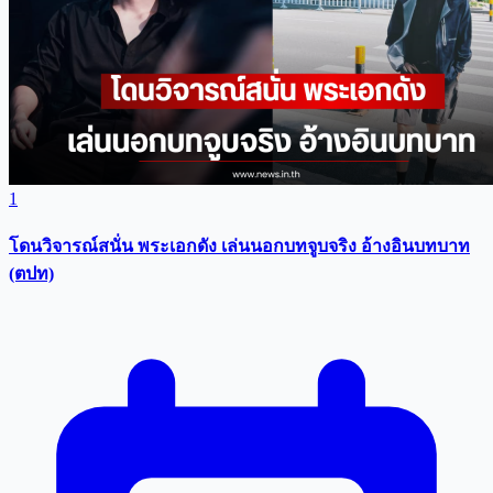
1
โดนวิจารณ์สนั่น พระเอกดัง เล่นนอกบทจูบจริง อ้างอินบทบาท
(ตปท)