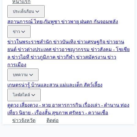
หน้าแรก
ประเด็นร้อน
สถานการณ์ ไทย-กัมพูชา
ข่าวพายุ ฝนตก
กันจอมพลัง
ข่าว
ข่าวในพระราชสำนัก
ข่าวบันเทิง
ข่าวเศรษฐกิจ
ข่าวยาน
ยนต์
ข่าวต่างประเทศ
ข่าวอาชญากรรม
ข่าวสังคม - โซเชีย
ล
ข่าวไอที
ข่าวภูมิภาค
ข่าวกีฬา
ข่าวสมัครงาน
ข่าว
การเมือง
บทความ
เกษตรน่ารู้
บ้านและสวน
แม่และเด็ก
สัตว์เลี้ยง
ไลฟ์สไตล์
ดูดวง
เสี่ยงดวง - หวย
อาหารการกิน
เรื่องเล่า - ตำนาน
ท่อง
เที่ยว
นิยาย - เรื่องสั้น
สุขภาพ
ศรัทธา - ความเชื่อ
ข่าวจังหวัด
ติดต่อ