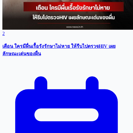
2
เตือน ใครมีผื่นเรื้อรังรักษาไม่หาย ให้รีบไปตรวจHIV เผย
ลักษณะเด่นของผื่น