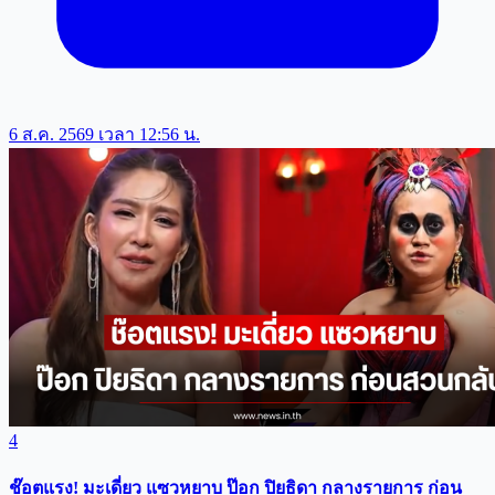
6 ส.ค. 2569 เวลา 12:56 น.
4
ช๊อตแรง! มะเดี่ยว แซวหยาบ ป๊อก ปิยธิดา กลางรายการ ก่อน