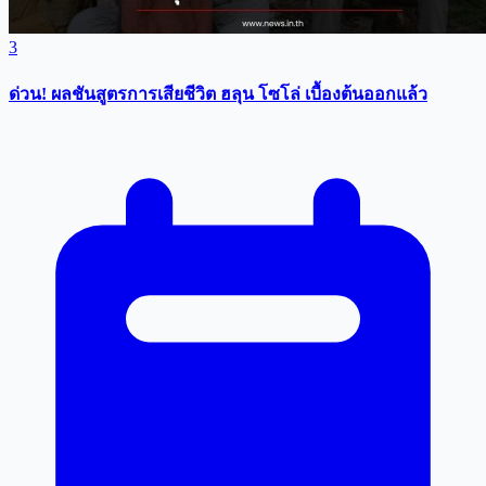
3
ด่วน! ผลชันสูตรการเสียชีวิต ฮลุน โซโล่ เบื้องต้นออกแล้ว