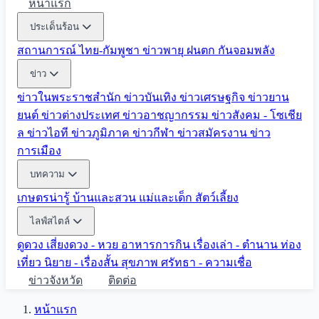
หน้าแรก
ประเด็นร้อน
สถานการณ์ ไทย-กัมพูชา
ข่าวพายุ ฝนตก
กันจอมพลัง
ข่าว
ข่าวในพระราชสำนัก
ข่าวบันเทิง
ข่าวเศรษฐกิจ
ข่าวยาน
ยนต์
ข่าวต่างประเทศ
ข่าวอาชญากรรม
ข่าวสังคม - โซเชีย
ล
ข่าวไอที
ข่าวภูมิภาค
ข่าวกีฬา
ข่าวสมัครงาน
ข่าว
การเมือง
บทความ
เกษตรน่ารู้
บ้านและสวน
แม่และเด็ก
สัตว์เลี้ยง
ไลฟ์สไตล์
ดูดวง
เสี่ยงดวง - หวย
อาหารการกิน
เรื่องเล่า - ตำนาน
ท่อง
เที่ยว
นิยาย - เรื่องสั้น
สุขภาพ
ศรัทธา - ความเชื่อ
ข่าวจังหวัด
ติดต่อ
หน้าแรก