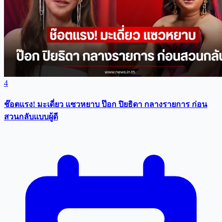
4
ช๊อตแรง! มะเดี่ยว แซวหยาบ ป๊อก ปิยธิดา กลางรายการ ก่อน
สวนกลับแบบผู้ดี