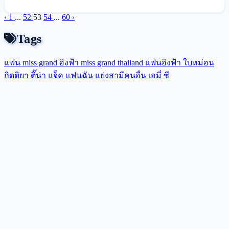
‹
1
...
52
53
54
...
60
›
Tags
แฟน miss grand
อิงฟ้า
miss grand thailand
แฟนอิงฟ้า
ใบหม่อน
กิตติยา
ติ๊น่า
แจ็ค แฟนฉัน
แย่งสามีคนอื่น
เอมี่
ซี