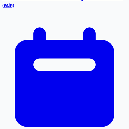
(ตปท)