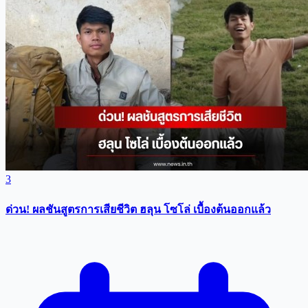
3
ด่วน! ผลชันสูตรการเสียชีวิต ฮลุน โซโล่ เบื้องต้นออกแล้ว