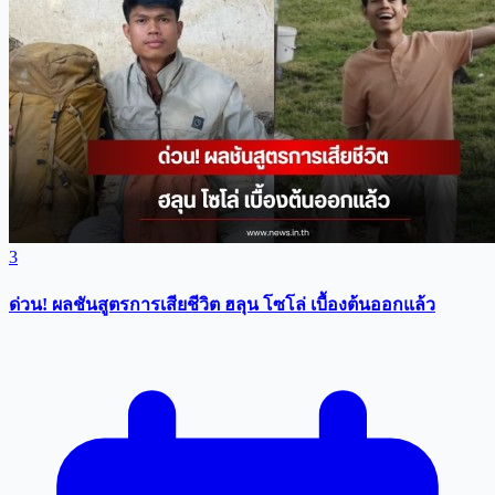
3
ด่วน! ผลชันสูตรการเสียชีวิต ฮลุน โซโล่ เบื้องต้นออกแล้ว