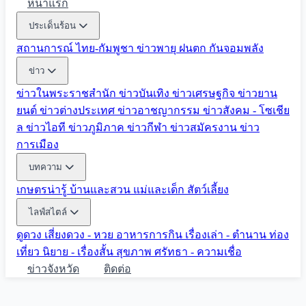
หน้าแรก
ประเด็นร้อน
สถานการณ์ ไทย-กัมพูชา
ข่าวพายุ ฝนตก
กันจอมพลัง
ข่าว
ข่าวในพระราชสำนัก
ข่าวบันเทิง
ข่าวเศรษฐกิจ
ข่าวยาน
ยนต์
ข่าวต่างประเทศ
ข่าวอาชญากรรม
ข่าวสังคม - โซเชีย
ล
ข่าวไอที
ข่าวภูมิภาค
ข่าวกีฬา
ข่าวสมัครงาน
ข่าว
การเมือง
บทความ
เกษตรน่ารู้
บ้านและสวน
แม่และเด็ก
สัตว์เลี้ยง
ไลฟ์สไตล์
ดูดวง
เสี่ยงดวง - หวย
อาหารการกิน
เรื่องเล่า - ตำนาน
ท่อง
เที่ยว
นิยาย - เรื่องสั้น
สุขภาพ
ศรัทธา - ความเชื่อ
ข่าวจังหวัด
ติดต่อ