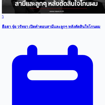
5
ฮือฮา จุ๋ย วรัทยา เปิดคำตอบสามีเเละลูกๆ หลังตัดสินใจโกนผม