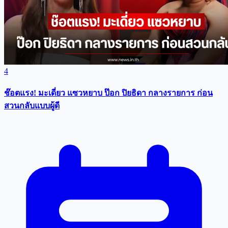
4
ช๊อตแรง! มะเดี่ยว แซวหยาบ ป๊อก ปิยธิดา กลางรายการ ก่อน
สวนกลับแบบผู้ดี