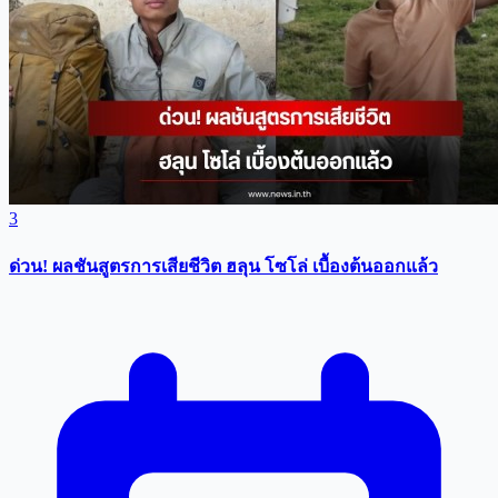
3
ด่วน! ผลชันสูตรการเสียชีวิต ฮลุน โซโล่ เบื้องต้นออกแล้ว