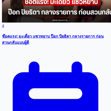
4
ช๊อตแรง! มะเดี่ยว แซวหยาบ ป๊อก ปิยธิดา กลางรายการ ก่อน
สวนกลับแบบผู้ดี