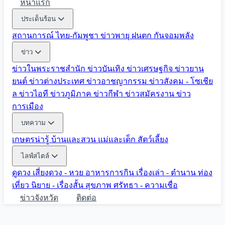
หน้าแรก
ประเด็นร้อน
สถานการณ์ ไทย-กัมพูชา
ข่าวพายุ ฝนตก
กันจอมพลัง
ข่าว
ข่าวในพระราชสำนัก
ข่าวบันเทิง
ข่าวเศรษฐกิจ
ข่าวยาน
ยนต์
ข่าวต่างประเทศ
ข่าวอาชญากรรม
ข่าวสังคม - โซเชีย
ล
ข่าวไอที
ข่าวภูมิภาค
ข่าวกีฬา
ข่าวสมัครงาน
ข่าว
การเมือง
บทความ
เกษตรน่ารู้
บ้านและสวน
แม่และเด็ก
สัตว์เลี้ยง
ไลฟ์สไตล์
ดูดวง
เสี่ยงดวง - หวย
อาหารการกิน
เรื่องเล่า - ตำนาน
ท่อง
เที่ยว
นิยาย - เรื่องสั้น
สุขภาพ
ศรัทธา - ความเชื่อ
ข่าวจังหวัด
ติดต่อ