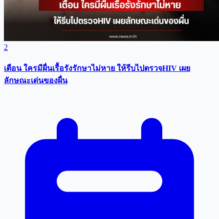
2
เตือน ใครมีผื่นเรื้อรังรักษาไม่หาย ให้รีบไปตรวจHIV เผย
ลักษณะเด่นของผื่น