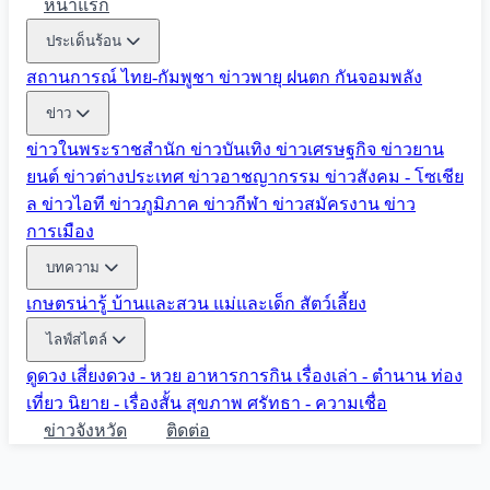
หน้าแรก
ประเด็นร้อน
สถานการณ์ ไทย-กัมพูชา
ข่าวพายุ ฝนตก
กันจอมพลัง
ข่าว
ข่าวในพระราชสำนัก
ข่าวบันเทิง
ข่าวเศรษฐกิจ
ข่าวยาน
ยนต์
ข่าวต่างประเทศ
ข่าวอาชญากรรม
ข่าวสังคม - โซเชีย
ล
ข่าวไอที
ข่าวภูมิภาค
ข่าวกีฬา
ข่าวสมัครงาน
ข่าว
การเมือง
บทความ
เกษตรน่ารู้
บ้านและสวน
แม่และเด็ก
สัตว์เลี้ยง
ไลฟ์สไตล์
ดูดวง
เสี่ยงดวง - หวย
อาหารการกิน
เรื่องเล่า - ตำนาน
ท่อง
เที่ยว
นิยาย - เรื่องสั้น
สุขภาพ
ศรัทธา - ความเชื่อ
ข่าวจังหวัด
ติดต่อ