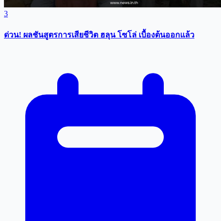
3
ด่วน! ผลชันสูตรการเสียชีวิต ฮลุน โซโล่ เบื้องต้นออกแล้ว