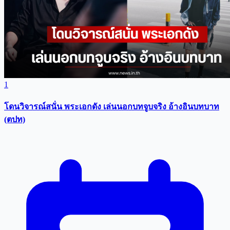
1
โดนวิจารณ์สนั่น พระเอกดัง เล่นนอกบทจูบจริง อ้างอินบทบาท
(ตปท)