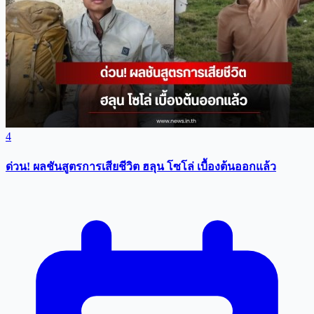
4
ด่วน! ผลชันสูตรการเสียชีวิต ฮลุน โซโล่ เบื้องต้นออกแล้ว