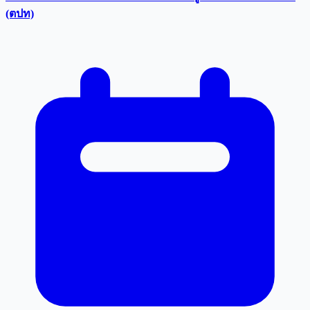
(ตปท)