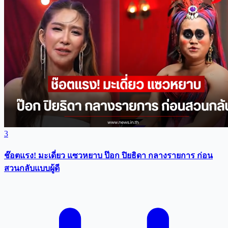
3
ช๊อตแรง! มะเดี่ยว แซวหยาบ ป๊อก ปิยธิดา กลางรายการ ก่อน
สวนกลับแบบผู้ดี