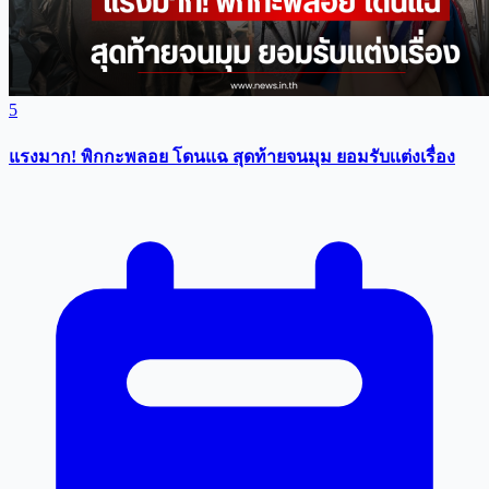
5
แรงมาก! พิกกะพลอย โดนแฉ สุดท้ายจนมุม ยอมรับเเต่งเรื่อง