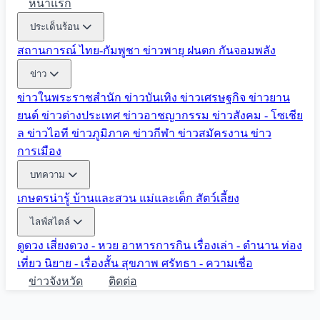
หน้าแรก
ประเด็นร้อน
สถานการณ์ ไทย-กัมพูชา
ข่าวพายุ ฝนตก
กันจอมพลัง
ข่าว
ข่าวในพระราชสำนัก
ข่าวบันเทิง
ข่าวเศรษฐกิจ
ข่าวยาน
ยนต์
ข่าวต่างประเทศ
ข่าวอาชญากรรม
ข่าวสังคม - โซเชีย
ล
ข่าวไอที
ข่าวภูมิภาค
ข่าวกีฬา
ข่าวสมัครงาน
ข่าว
การเมือง
บทความ
เกษตรน่ารู้
บ้านและสวน
แม่และเด็ก
สัตว์เลี้ยง
ไลฟ์สไตล์
ดูดวง
เสี่ยงดวง - หวย
อาหารการกิน
เรื่องเล่า - ตำนาน
ท่อง
เที่ยว
นิยาย - เรื่องสั้น
สุขภาพ
ศรัทธา - ความเชื่อ
ข่าวจังหวัด
ติดต่อ