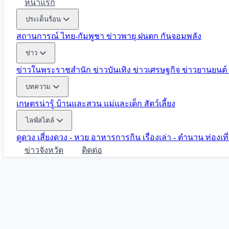
หน้าแรก
ประเด็นร้อน
สถานการณ์ ไทย-กัมพูชา
ข่าวพายุ ฝนตก
กันจอมพลัง
ข่าว
ข่าวในพระราชสำนัก
ข่าวบันเทิง
ข่าวเศรษฐกิจ
ข่าวยานยนต์
บทความ
เกษตรน่ารู้
บ้านและสวน
แม่และเด็ก
สัตว์เลี้ยง
ไลฟ์สไตล์
ดูดวง
เสี่ยงดวง - หวย
อาหารการกิน
เรื่องเล่า - ตำนาน
ท่องเท
ข่าวจังหวัด
ติดต่อ