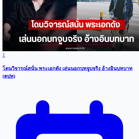
1
โดนวิจารณ์สนั่น พระเอกดัง เล่นนอกบทจูบจริง อ้างอินบทบาท
(ตปท)