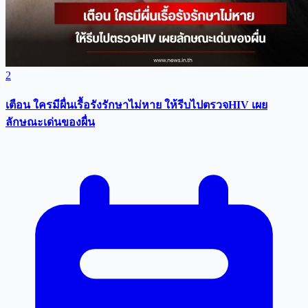
2
เตือน ใครมีผื่นเรื้อรังรักษาไม่หาย ให้รีบไปตรวจHIV เผย
ลักษณะเด่นของผื่น