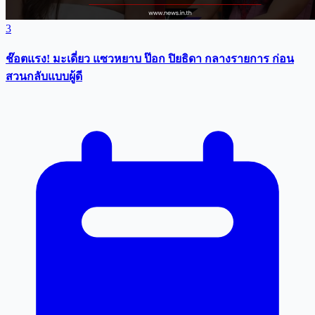
3
ช๊อตแรง! มะเดี่ยว แซวหยาบ ป๊อก ปิยธิดา กลางรายการ ก่อน
สวนกลับแบบผู้ดี