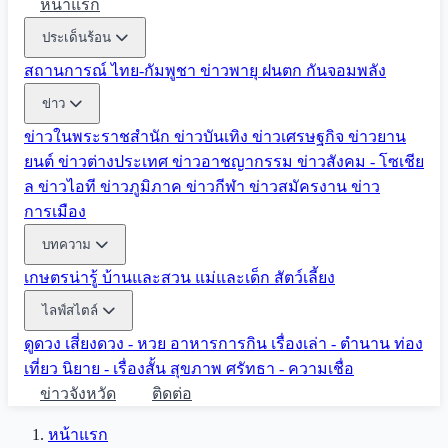
หน้าแรก
ประเด็นร้อน
สถานการณ์ ไทย-กัมพูชา
ข่าวพายุ ฝนตก
กันจอมพลัง
ข่าว
ข่าวในพระราชสำนัก
ข่าวบันเทิง
ข่าวเศรษฐกิจ
ข่าวยาน
ยนต์
ข่าวต่างประเทศ
ข่าวอาชญากรรม
ข่าวสังคม - โซเชีย
ล
ข่าวไอที
ข่าวภูมิภาค
ข่าวกีฬา
ข่าวสมัครงาน
ข่าว
การเมือง
บทความ
เกษตรน่ารู้
บ้านและสวน
แม่และเด็ก
สัตว์เลี้ยง
ไลฟ์สไตล์
ดูดวง
เสี่ยงดวง - หวย
อาหารการกิน
เรื่องเล่า - ตำนาน
ท่อง
เที่ยว
นิยาย - เรื่องสั้น
สุขภาพ
ศรัทธา - ความเชื่อ
ข่าวจังหวัด
ติดต่อ
หน้าแรก