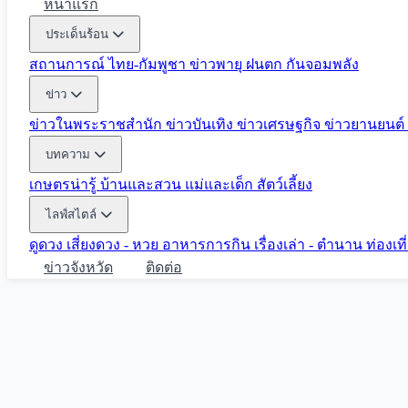
หน้าแรก
ประเด็นร้อน
สถานการณ์ ไทย-กัมพูชา
ข่าวพายุ ฝนตก
กันจอมพลัง
ข่าว
ข่าวในพระราชสำนัก
ข่าวบันเทิง
ข่าวเศรษฐกิจ
ข่าวยานยนต์
บทความ
เกษตรน่ารู้
บ้านและสวน
แม่และเด็ก
สัตว์เลี้ยง
ไลฟ์สไตล์
ดูดวง
เสี่ยงดวง - หวย
อาหารการกิน
เรื่องเล่า - ตำนาน
ท่องเท
ข่าวจังหวัด
ติดต่อ