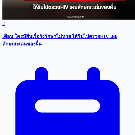
2
เตือน ใครมีผื่นเรื้อรังรักษาไม่หาย ให้รีบไปตรวจHIV เผย
ลักษณะเด่นของผื่น