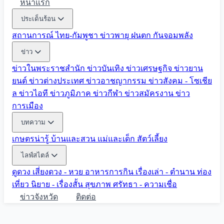
หน้าแรก
ประเด็นร้อน
สถานการณ์ ไทย-กัมพูชา
ข่าวพายุ ฝนตก
กันจอมพลัง
ข่าว
ข่าวในพระราชสำนัก
ข่าวบันเทิง
ข่าวเศรษฐกิจ
ข่าวยาน
ยนต์
ข่าวต่างประเทศ
ข่าวอาชญากรรม
ข่าวสังคม - โซเชีย
ล
ข่าวไอที
ข่าวภูมิภาค
ข่าวกีฬา
ข่าวสมัครงาน
ข่าว
การเมือง
บทความ
เกษตรน่ารู้
บ้านและสวน
แม่และเด็ก
สัตว์เลี้ยง
ไลฟ์สไตล์
ดูดวง
เสี่ยงดวง - หวย
อาหารการกิน
เรื่องเล่า - ตำนาน
ท่อง
เที่ยว
นิยาย - เรื่องสั้น
สุขภาพ
ศรัทธา - ความเชื่อ
ข่าวจังหวัด
ติดต่อ