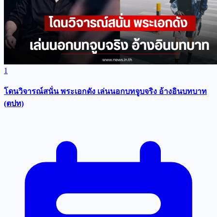
1
โดนวิจารณ์สนั่น พระเอกดัง เล่นนอกบทจูบจริง อ้างอินบทบาท
(ตปท)