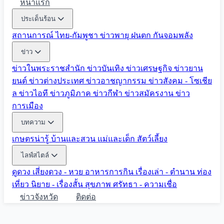
หน้าแรก
ประเด็นร้อน
สถานการณ์ ไทย-กัมพูชา
ข่าวพายุ ฝนตก
กันจอมพลัง
ข่าว
ข่าวในพระราชสำนัก
ข่าวบันเทิง
ข่าวเศรษฐกิจ
ข่าวยาน
ยนต์
ข่าวต่างประเทศ
ข่าวอาชญากรรม
ข่าวสังคม - โซเชีย
ล
ข่าวไอที
ข่าวภูมิภาค
ข่าวกีฬา
ข่าวสมัครงาน
ข่าว
การเมือง
บทความ
เกษตรน่ารู้
บ้านและสวน
แม่และเด็ก
สัตว์เลี้ยง
ไลฟ์สไตล์
ดูดวง
เสี่ยงดวง - หวย
อาหารการกิน
เรื่องเล่า - ตำนาน
ท่อง
เที่ยว
นิยาย - เรื่องสั้น
สุขภาพ
ศรัทธา - ความเชื่อ
ข่าวจังหวัด
ติดต่อ