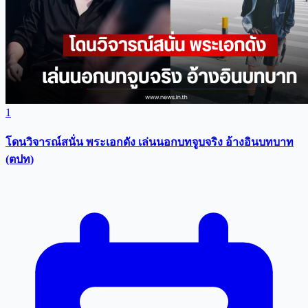
1
โดนวิจารณ์สนั่น พระเอกดัง เล่นนอกบทจูบจริง อ้างอินบทบาท
(ตปท)