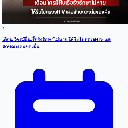
2
เตือน ใครมีผื่นเรื้อรังรักษาไม่หาย ให้รีบไปตรวจHIV เผย
ลักษณะเด่นของผื่น