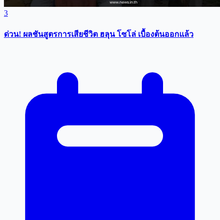
3
ด่วน! ผลชันสูตรการเสียชีวิต ฮลุน โซโล่ เบื้องต้นออกแล้ว