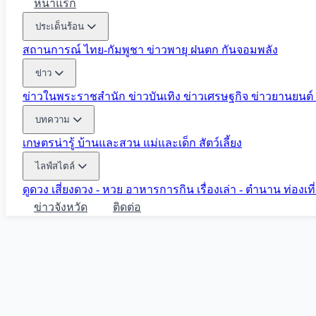
หน้าแรก
ประเด็นร้อน
สถานการณ์ ไทย-กัมพูชา
ข่าวพายุ ฝนตก
กันจอมพลัง
ข่าว
ข่าวในพระราชสำนัก
ข่าวบันเทิง
ข่าวเศรษฐกิจ
ข่าวยานยนต์
บทความ
เกษตรน่ารู้
บ้านและสวน
แม่และเด็ก
สัตว์เลี้ยง
ไลฟ์สไตล์
ดูดวง
เสี่ยงดวง - หวย
อาหารการกิน
เรื่องเล่า - ตำนาน
ท่องเท
ข่าวจังหวัด
ติดต่อ