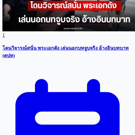
1
โดนวิจารณ์สนั่น พระเอกดัง เล่นนอกบทจูบจริง อ้างอินบทบาท
(ตปท)