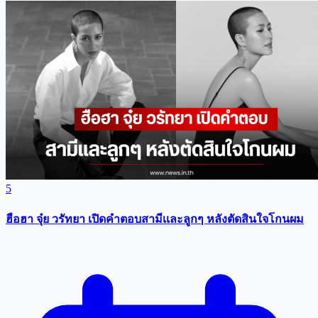
5
ฮือฮา จุ๋ย วรัทยา เปิดคำตอบสามีเเละลูกๆ หลังตัดสินใจโกนผม