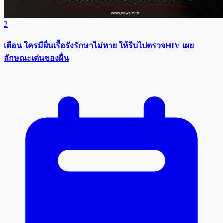
2
เตือน ใครมีผื่นเรื้อรังรักษาไม่หาย ให้รีบไปตรวจHIV เผย
ลักษณะเด่นของผื่น