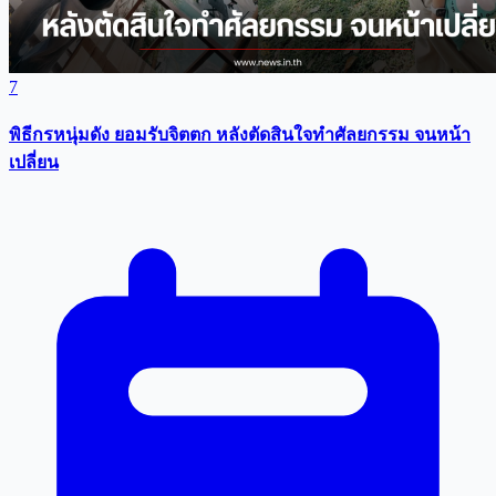
7
พิธีกรหนุ่มดัง ยอมรับจิตตก หลังตัดสินใจทำศัลยกรรม จนหน้า
เปลี่ยน