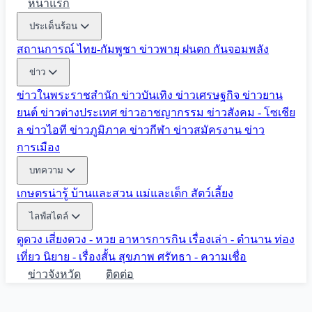
หน้าแรก
ประเด็นร้อน
สถานการณ์ ไทย-กัมพูชา
ข่าวพายุ ฝนตก
กันจอมพลัง
ข่าว
ข่าวในพระราชสำนัก
ข่าวบันเทิง
ข่าวเศรษฐกิจ
ข่าวยาน
ยนต์
ข่าวต่างประเทศ
ข่าวอาชญากรรม
ข่าวสังคม - โซเชีย
ล
ข่าวไอที
ข่าวภูมิภาค
ข่าวกีฬา
ข่าวสมัครงาน
ข่าว
การเมือง
บทความ
เกษตรน่ารู้
บ้านและสวน
แม่และเด็ก
สัตว์เลี้ยง
ไลฟ์สไตล์
ดูดวง
เสี่ยงดวง - หวย
อาหารการกิน
เรื่องเล่า - ตำนาน
ท่อง
เที่ยว
นิยาย - เรื่องสั้น
สุขภาพ
ศรัทธา - ความเชื่อ
ข่าวจังหวัด
ติดต่อ