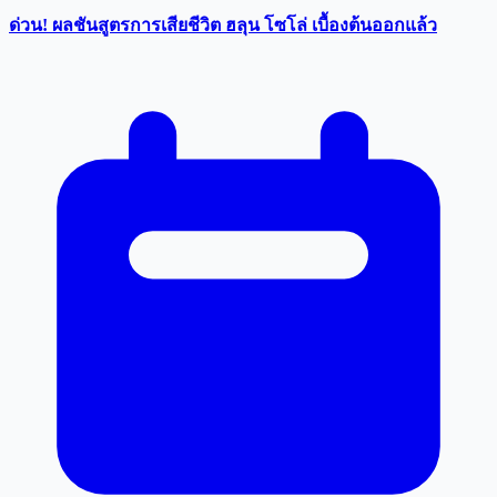
ด่วน! ผลชันสูตรการเสียชีวิต ฮลุน โซโล่ เบื้องต้นออกแล้ว