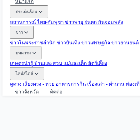
หน้าแรก
ประเด็นร้อน
สถานการณ์ ไทย-กัมพูชา
ข่าวพายุ ฝนตก
กันจอมพลัง
ข่าว
ข่าวในพระราชสำนัก
ข่าวบันเทิง
ข่าวเศรษฐกิจ
ข่าวยานยนต์
บทความ
เกษตรน่ารู้
บ้านและสวน
แม่และเด็ก
สัตว์เลี้ยง
ไลฟ์สไตล์
ดูดวง
เสี่ยงดวง - หวย
อาหารการกิน
เรื่องเล่า - ตำนาน
ท่องเท
ข่าวจังหวัด
ติดต่อ