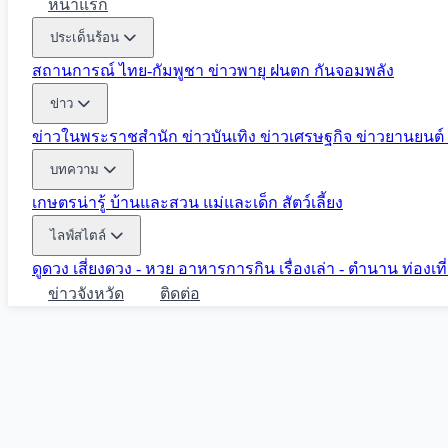
หน้าแรก
ประเด็นร้อน
สถานการณ์ ไทย-กัมพูชา
ข่าวพายุ ฝนตก
กันจอมพลัง
ข่าว
ข่าวในพระราชสำนัก
ข่าวบันเทิง
ข่าวเศรษฐกิจ
ข่าวยานยนต์
บทความ
เกษตรน่ารู้
บ้านและสวน
แม่และเด็ก
สัตว์เลี้ยง
ไลฟ์สไตล์
ดูดวง
เสี่ยงดวง - หวย
อาหารการกิน
เรื่องเล่า - ตำนาน
ท่องเท
ข่าวจังหวัด
ติดต่อ