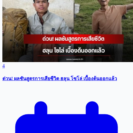
4
ด่วน! ผลชันสูตรการเสียชีวิต ฮลุน โซโล่ เบื้องต้นออกแล้ว