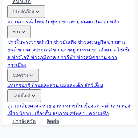
หน้าแรก
ประเด็นร้อน
สถานการณ์ ไทย-กัมพูชา
ข่าวพายุ ฝนตก
กันจอมพลัง
ข่าว
ข่าวในพระราชสำนัก
ข่าวบันเทิง
ข่าวเศรษฐกิจ
ข่าวยาน
ยนต์
ข่าวต่างประเทศ
ข่าวอาชญากรรม
ข่าวสังคม - โซเชีย
ล
ข่าวไอที
ข่าวภูมิภาค
ข่าวกีฬา
ข่าวสมัครงาน
ข่าว
การเมือง
บทความ
เกษตรน่ารู้
บ้านและสวน
แม่และเด็ก
สัตว์เลี้ยง
ไลฟ์สไตล์
ดูดวง
เสี่ยงดวง - หวย
อาหารการกิน
เรื่องเล่า - ตำนาน
ท่อง
เที่ยว
นิยาย - เรื่องสั้น
สุขภาพ
ศรัทธา - ความเชื่อ
ข่าวจังหวัด
ติดต่อ