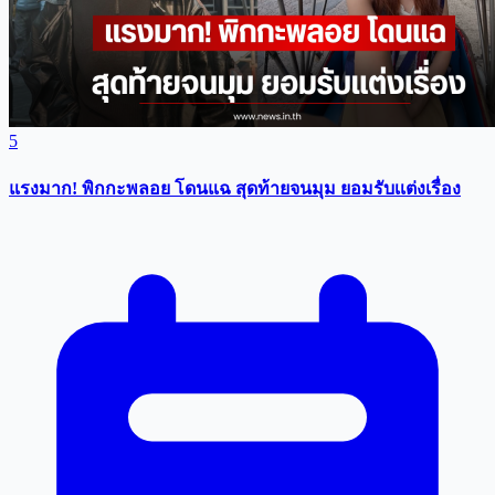
5
แรงมาก! พิกกะพลอย โดนแฉ สุดท้ายจนมุม ยอมรับเเต่งเรื่อง