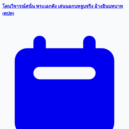
โดนวิจารณ์สนั่น พระเอกดัง เล่นนอกบทจูบจริง อ้างอินบทบาท
(ตปท)