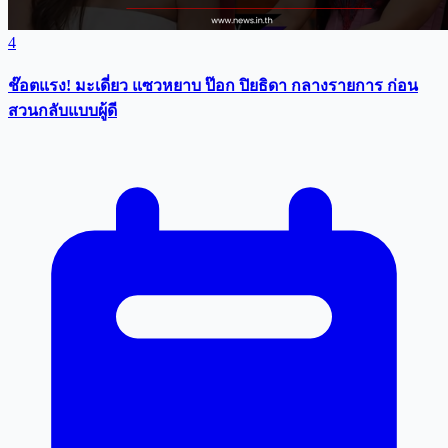
4
ช๊อตแรง! มะเดี่ยว แซวหยาบ ป๊อก ปิยธิดา กลางรายการ ก่อน
สวนกลับแบบผู้ดี