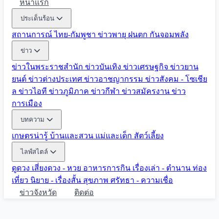
หน้าแรก
ประเด็นร้อน
สถานการณ์ ไทย-กัมพูชา
ข่าวพายุ ฝนตก
กันจอมพลัง
ข่าว
ข่าวในพระราชสำนัก
ข่าวบันเทิง
ข่าวเศรษฐกิจ
ข่าวยาน
ยนต์
ข่าวต่างประเทศ
ข่าวอาชญากรรม
ข่าวสังคม - โซเชีย
ล
ข่าวไอที
ข่าวภูมิภาค
ข่าวกีฬา
ข่าวสมัครงาน
ข่าว
การเมือง
บทความ
เกษตรน่ารู้
บ้านและสวน
แม่และเด็ก
สัตว์เลี้ยง
ไลฟ์สไตล์
ดูดวง
เสี่ยงดวง - หวย
อาหารการกิน
เรื่องเล่า - ตำนาน
ท่อง
เที่ยว
นิยาย - เรื่องสั้น
สุขภาพ
ศรัทธา - ความเชื่อ
ข่าวจังหวัด
ติดต่อ