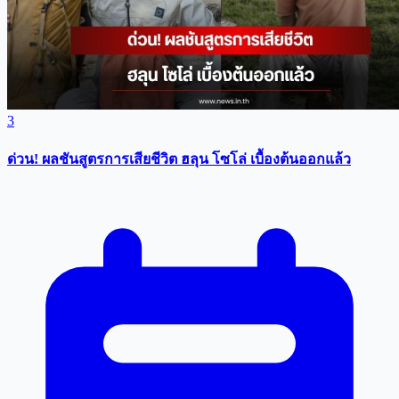
3
ด่วน! ผลชันสูตรการเสียชีวิต ฮลุน โซโล่ เบื้องต้นออกแล้ว