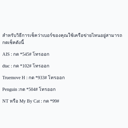
สำหรับวิธีการเช็คว่าเบอร์ของคุณใช้เครือข่ายไหนอยู่สามารถ
กดเช็คดังนี้
AIS : กด *545# โทรออก
dtac : กด *102# โทรออก
Truemove H : กด *933# โทรออก
Penguin :กด *504# โทรออก
NT หรือ My By Cat : กด *99#