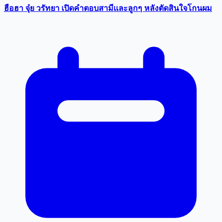
ฮือฮา จุ๋ย วรัทยา เปิดคำตอบสามีเเละลูกๆ หลังตัดสินใจโกนผม