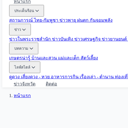
หน้าแรก
ประเด็นร้อน
สถานการณ์ ไทย-กัมพูชา
ข่าวพายุ ฝนตก
กันจอมพลัง
ข่าว
ข่าวในพระราชสำนัก
ข่าวบันเทิง
ข่าวเศรษฐกิจ
ข่าวยานยนต์
บทความ
เกษตรน่ารู้
บ้านและสวน
แม่และเด็ก
สัตว์เลี้ยง
ไลฟ์สไตล์
ดูดวง
เสี่ยงดวง - หวย
อาหารการกิน
เรื่องเล่า - ตำนาน
ท่องเท
ข่าวจังหวัด
ติดต่อ
หน้าแรก