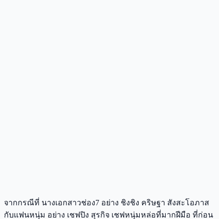
จากกรณีที่ นางเอกสาวช่อง7 อย่าง ชิงชิง คริษฐา สังสะโอภาส
กับแฟนหนุ่ม อย่าง เชฟปิง สุรกิจ เชฟหนุ่มหล่อที่มากฝีมือ ที่ก่อน