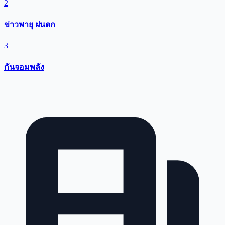
2
ข่าวพายุ ฝนตก
3
กันจอมพลัง