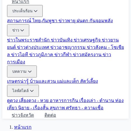
หน้าแรก
ประเด็นร้อน
สถานการณ์ ไทย-กัมพูชา
ข่าวพายุ ฝนตก
กันจอมพลัง
ข่าว
ข่าวในพระราชสำนัก
ข่าวบันเทิง
ข่าวเศรษฐกิจ
ข่าวยาน
ยนต์
ข่าวต่างประเทศ
ข่าวอาชญากรรม
ข่าวสังคม - โซเชีย
ล
ข่าวไอที
ข่าวภูมิภาค
ข่าวกีฬา
ข่าวสมัครงาน
ข่าว
การเมือง
บทความ
เกษตรน่ารู้
บ้านและสวน
แม่และเด็ก
สัตว์เลี้ยง
ไลฟ์สไตล์
ดูดวง
เสี่ยงดวง - หวย
อาหารการกิน
เรื่องเล่า - ตำนาน
ท่อง
เที่ยว
นิยาย - เรื่องสั้น
สุขภาพ
ศรัทธา - ความเชื่อ
ข่าวจังหวัด
ติดต่อ
หน้าแรก