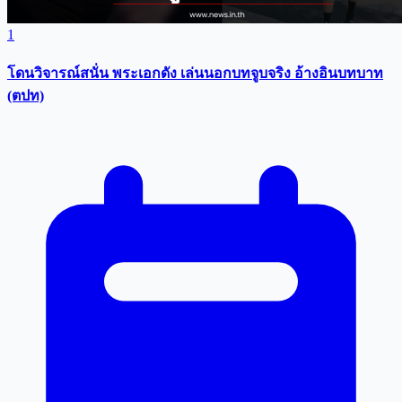
1
โดนวิจารณ์สนั่น พระเอกดัง เล่นนอกบทจูบจริง อ้างอินบทบาท
(ตปท)