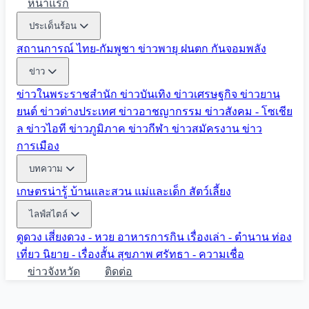
หน้าแรก
ประเด็นร้อน
สถานการณ์ ไทย-กัมพูชา
ข่าวพายุ ฝนตก
กันจอมพลัง
ข่าว
ข่าวในพระราชสำนัก
ข่าวบันเทิง
ข่าวเศรษฐกิจ
ข่าวยาน
ยนต์
ข่าวต่างประเทศ
ข่าวอาชญากรรม
ข่าวสังคม - โซเชีย
ล
ข่าวไอที
ข่าวภูมิภาค
ข่าวกีฬา
ข่าวสมัครงาน
ข่าว
การเมือง
บทความ
เกษตรน่ารู้
บ้านและสวน
แม่และเด็ก
สัตว์เลี้ยง
ไลฟ์สไตล์
ดูดวง
เสี่ยงดวง - หวย
อาหารการกิน
เรื่องเล่า - ตำนาน
ท่อง
เที่ยว
นิยาย - เรื่องสั้น
สุขภาพ
ศรัทธา - ความเชื่อ
ข่าวจังหวัด
ติดต่อ