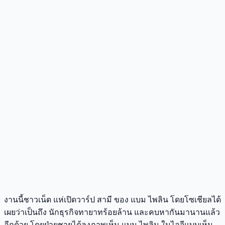
งานนี้ชาวเน็ต แห่เปิดวาร์ป สามี ของ แบม ไพลิน โดยโซเชียลได้
เผยว่าเป็นถึง นักธุรกิจทายาทร้อยล้าน และคบหากันมานานแล้ว
อีกด้วย โดยฝ่ายชายได้ลงภาพเห็น แบม ไพลิน ในไอจีแบบเห็น