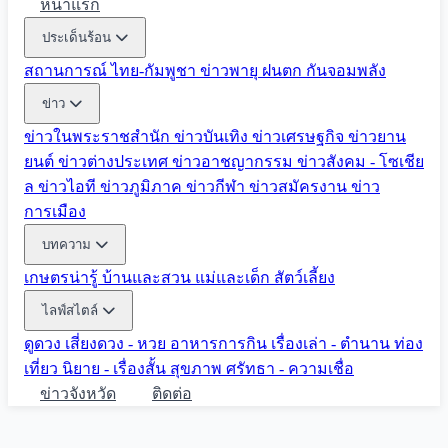
หน้าแรก
ประเด็นร้อน
สถานการณ์ ไทย-กัมพูชา
ข่าวพายุ ฝนตก
กันจอมพลัง
ข่าว
ข่าวในพระราชสำนัก
ข่าวบันเทิง
ข่าวเศรษฐกิจ
ข่าวยาน
ยนต์
ข่าวต่างประเทศ
ข่าวอาชญากรรม
ข่าวสังคม - โซเชีย
ล
ข่าวไอที
ข่าวภูมิภาค
ข่าวกีฬา
ข่าวสมัครงาน
ข่าว
การเมือง
บทความ
เกษตรน่ารู้
บ้านและสวน
แม่และเด็ก
สัตว์เลี้ยง
ไลฟ์สไตล์
ดูดวง
เสี่ยงดวง - หวย
อาหารการกิน
เรื่องเล่า - ตำนาน
ท่อง
เที่ยว
นิยาย - เรื่องสั้น
สุขภาพ
ศรัทธา - ความเชื่อ
ข่าวจังหวัด
ติดต่อ