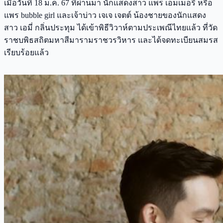
เมื่อวันที่ 18 ม.ค. 67 ที่ผ่านมา นักแสดงสาว แพร เอมเมอรี่ หรือ
แพร bubble girl และเจ้าบ่าว เจเจ เจตต์ น้องชายของนักแสดง
สาว เอมี่ กลิ่นประทุม ได้เข้าพิธีวิวาห์ตามประเพณีไทยแล้ว ที่วัด
ราชบพิธสถิตมหาสีมารามราชวรวิหาร และได้จดทะเบียนสมรส
เรียบร้อยแล้ว