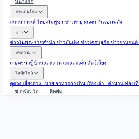
หน้าแรก
ประเด็นร้อน
สถานการณ์ ไทย-กัมพูชา
ข่าวพายุ ฝนตก
กันจอมพลัง
ข่าว
ข่าวในพระราชสำนัก
ข่าวบันเทิง
ข่าวเศรษฐกิจ
ข่าวยานยนต์
บทความ
เกษตรน่ารู้
บ้านและสวน
แม่และเด็ก
สัตว์เลี้ยง
ไลฟ์สไตล์
ดูดวง
เสี่ยงดวง - หวย
อาหารการกิน
เรื่องเล่า - ตำนาน
ท่องเท
ข่าวจังหวัด
ติดต่อ