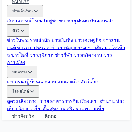
หน้าแรก
ประเด็นร้อน
สถานการณ์ ไทย-กัมพูชา
ข่าวพายุ ฝนตก
กันจอมพลัง
ข่าว
ข่าวในพระราชสำนัก
ข่าวบันเทิง
ข่าวเศรษฐกิจ
ข่าวยาน
ยนต์
ข่าวต่างประเทศ
ข่าวอาชญากรรม
ข่าวสังคม - โซเชีย
ล
ข่าวไอที
ข่าวภูมิภาค
ข่าวกีฬา
ข่าวสมัครงาน
ข่าว
การเมือง
บทความ
เกษตรน่ารู้
บ้านและสวน
แม่และเด็ก
สัตว์เลี้ยง
ไลฟ์สไตล์
ดูดวง
เสี่ยงดวง - หวย
อาหารการกิน
เรื่องเล่า - ตำนาน
ท่อง
เที่ยว
นิยาย - เรื่องสั้น
สุขภาพ
ศรัทธา - ความเชื่อ
ข่าวจังหวัด
ติดต่อ