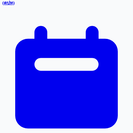
(ตปท)