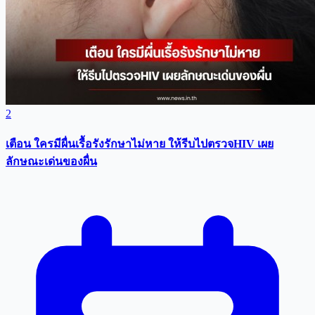
2
เตือน ใครมีผื่นเรื้อรังรักษาไม่หาย ให้รีบไปตรวจHIV เผย
ลักษณะเด่นของผื่น