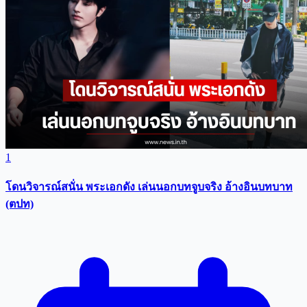
1
โดนวิจารณ์สนั่น พระเอกดัง เล่นนอกบทจูบจริง อ้างอินบทบาท
(ตปท)