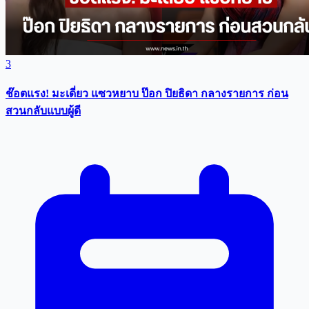
3
ช๊อตแรง! มะเดี่ยว แซวหยาบ ป๊อก ปิยธิดา กลางรายการ ก่อน
สวนกลับแบบผู้ดี