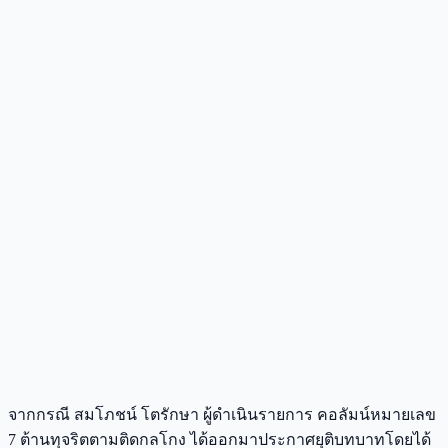
จากกรณี สมโภชน์ โตรักษา ผู้ดำเนินรายการ คอลัมน์หมายเลข
7 ต้านทุจริตตามติดกลโกง ได้ออกมาประกาศยุติบทบาทโดยได้