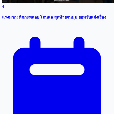
4
แรงมาก! พิกกะพลอย โดนแฉ สุดท้ายจนมุม ยอมรับเเต่งเรื่อง