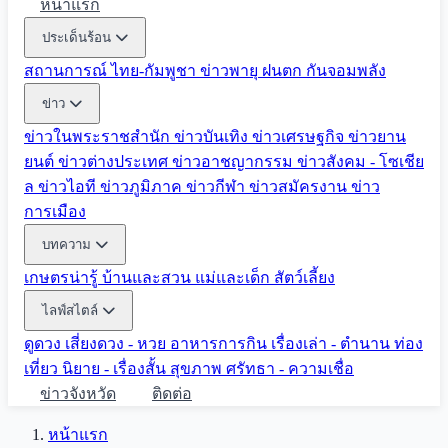
หน้าแรก
ประเด็นร้อน
สถานการณ์ ไทย-กัมพูชา
ข่าวพายุ ฝนตก
กันจอมพลัง
ข่าว
ข่าวในพระราชสำนัก
ข่าวบันเทิง
ข่าวเศรษฐกิจ
ข่าวยาน
ยนต์
ข่าวต่างประเทศ
ข่าวอาชญากรรม
ข่าวสังคม - โซเชีย
ล
ข่าวไอที
ข่าวภูมิภาค
ข่าวกีฬา
ข่าวสมัครงาน
ข่าว
การเมือง
บทความ
เกษตรน่ารู้
บ้านและสวน
แม่และเด็ก
สัตว์เลี้ยง
ไลฟ์สไตล์
ดูดวง
เสี่ยงดวง - หวย
อาหารการกิน
เรื่องเล่า - ตำนาน
ท่อง
เที่ยว
นิยาย - เรื่องสั้น
สุขภาพ
ศรัทธา - ความเชื่อ
ข่าวจังหวัด
ติดต่อ
หน้าแรก