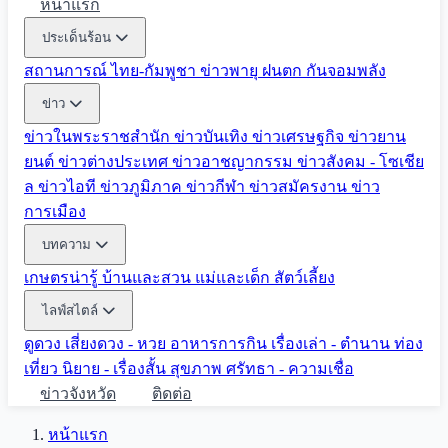
หน้าแรก
ประเด็นร้อน
สถานการณ์ ไทย-กัมพูชา
ข่าวพายุ ฝนตก
กันจอมพลัง
ข่าว
ข่าวในพระราชสำนัก
ข่าวบันเทิง
ข่าวเศรษฐกิจ
ข่าวยาน
ยนต์
ข่าวต่างประเทศ
ข่าวอาชญากรรม
ข่าวสังคม - โซเชีย
ล
ข่าวไอที
ข่าวภูมิภาค
ข่าวกีฬา
ข่าวสมัครงาน
ข่าว
การเมือง
บทความ
เกษตรน่ารู้
บ้านและสวน
แม่และเด็ก
สัตว์เลี้ยง
ไลฟ์สไตล์
ดูดวง
เสี่ยงดวง - หวย
อาหารการกิน
เรื่องเล่า - ตำนาน
ท่อง
เที่ยว
นิยาย - เรื่องสั้น
สุขภาพ
ศรัทธา - ความเชื่อ
ข่าวจังหวัด
ติดต่อ
หน้าแรก