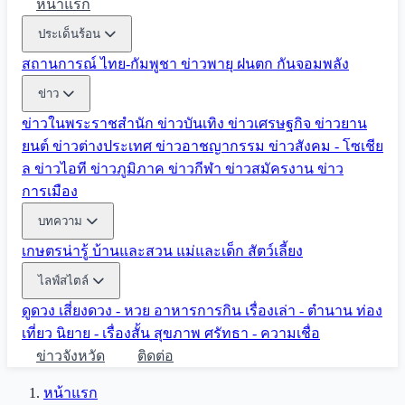
หน้าแรก
ประเด็นร้อน
สถานการณ์ ไทย-กัมพูชา
ข่าวพายุ ฝนตก
กันจอมพลัง
ข่าว
ข่าวในพระราชสำนัก
ข่าวบันเทิง
ข่าวเศรษฐกิจ
ข่าวยาน
ยนต์
ข่าวต่างประเทศ
ข่าวอาชญากรรม
ข่าวสังคม - โซเชีย
ล
ข่าวไอที
ข่าวภูมิภาค
ข่าวกีฬา
ข่าวสมัครงาน
ข่าว
การเมือง
บทความ
เกษตรน่ารู้
บ้านและสวน
แม่และเด็ก
สัตว์เลี้ยง
ไลฟ์สไตล์
ดูดวง
เสี่ยงดวง - หวย
อาหารการกิน
เรื่องเล่า - ตำนาน
ท่อง
เที่ยว
นิยาย - เรื่องสั้น
สุขภาพ
ศรัทธา - ความเชื่อ
ข่าวจังหวัด
ติดต่อ
หน้าแรก