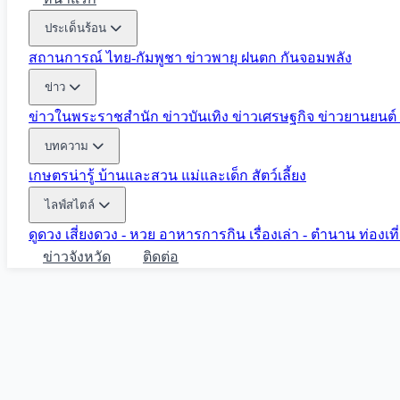
ประเด็นร้อน
สถานการณ์ ไทย-กัมพูชา
ข่าวพายุ ฝนตก
กันจอมพลัง
ข่าว
ข่าวในพระราชสำนัก
ข่าวบันเทิง
ข่าวเศรษฐกิจ
ข่าวยานยนต์
บทความ
เกษตรน่ารู้
บ้านและสวน
แม่และเด็ก
สัตว์เลี้ยง
ไลฟ์สไตล์
ดูดวง
เสี่ยงดวง - หวย
อาหารการกิน
เรื่องเล่า - ตำนาน
ท่องเท
ข่าวจังหวัด
ติดต่อ