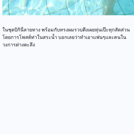
ในชุดบิกินี่ลายทาง พร้อมกับทรงผมรวบตึงเผยหุ่นเป๊ะทุกสัดส่วน
โดยการโพสต์ท่าในสระน้ำ บอกเลยว่าทำเอาแฟนๆเเละคนใน
วงการต่างตะลึง