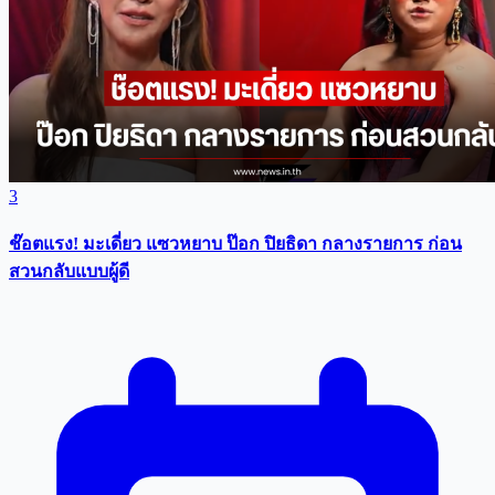
3
ช๊อตแรง! มะเดี่ยว แซวหยาบ ป๊อก ปิยธิดา กลางรายการ ก่อน
สวนกลับแบบผู้ดี