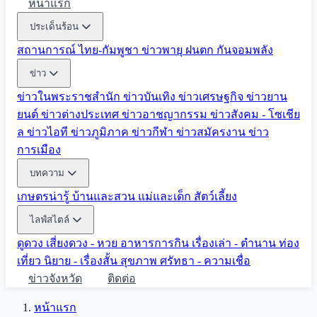
หน้าแรก
ประเด็นร้อน
สถานการณ์ ไทย-กัมพูชา
ข่าวพายุ ฝนตก
กันจอมพลัง
ข่าว
ข่าวในพระราชสำนัก
ข่าวบันเทิง
ข่าวเศรษฐกิจ
ข่าวยาน
ยนต์
ข่าวต่างประเทศ
ข่าวอาชญากรรม
ข่าวสังคม - โซเชีย
ล
ข่าวไอที
ข่าวภูมิภาค
ข่าวกีฬา
ข่าวสมัครงาน
ข่าว
การเมือง
บทความ
เกษตรน่ารู้
บ้านและสวน
แม่และเด็ก
สัตว์เลี้ยง
ไลฟ์สไตล์
ดูดวง
เสี่ยงดวง - หวย
อาหารการกิน
เรื่องเล่า - ตำนาน
ท่อง
เที่ยว
นิยาย - เรื่องสั้น
สุขภาพ
ศรัทธา - ความเชื่อ
ข่าวจังหวัด
ติดต่อ
หน้าแรก