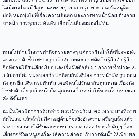
ไม่มีตรงไหนมีปัญหานะคะ สรุปอาการวูบ ค่าความดันหนูผิด
ปกติ หมอพุ่งไปที่เรื่องความดันตก และการทานน้ำน้อย ร่างกาย
ขาดน้ำ การลุกกระทันหัน เลือดไปเลี้ยงสมองไม่ทัน
หมอไม่ห้ามในการทำกิจกรรมต่างๆ แต่ควรกินน้ำให้เพียงพอค่ะ
คางแตก ตัวช้ำ เพราะวูบแล้วดับเลยค่ะ ภาพตัด ไม่รู้สึกตัว รู้สึก
อีกทีตอนได้ยินเสียงเรียก และเริ่มมีสติกลับมา อาการช้ำน่าจะ 2-
3 สัปดาห์ค่ะ หมอบอกว่า ปกติพบกันได้บ่อย การหน้ามืด วูบ ตอน
นั่ง ลุก ยืน เดิน กระทันหัน เคยมีคนไปรักษากับคุณหมอ เรื่องนั่ง
โซฟาตัวเตี้ยๆแล้วหน้ามืด คุณหมอก็แนะนำให้ทานน้ำ ก็หายเลย
ค่ะ ดีขึ้นเลย
ฉะนั้นใครมีอาการดังกล่าว ควรเฝ้าระวังนะคะ เพราะบางทีภาพ
ตัดไปเลย แล้วถ้าไม่มีคนอยู่ด้วยก็จะยิ่งอันตราย หรือวูบล้มแล้ว
ร่างกายอาจจะได้รับผลกระทบ กระแตกต่ออวัยวะสำคัญๆ ก็จะ
เสี่ยงต่อชีวิต หนูเองก็จะให้ความสำคัญ กับการดื่มน้ำให้เพียงพอ