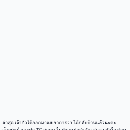
ล่าสุด เจ้าตัวได้ออกมาเผยอาการว่า ได้กลับบ้านแล้วนะคะ
เอ็กซเรย์ และทำ TC สแกน ในตำแหน่งสำคัญ สมอง หัวใจ ปอด