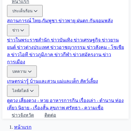
หน้าแรก
ประเด็นร้อน
สถานการณ์ ไทย-กัมพูชา
ข่าวพายุ ฝนตก
กันจอมพลัง
ข่าว
ข่าวในพระราชสำนัก
ข่าวบันเทิง
ข่าวเศรษฐกิจ
ข่าวยาน
ยนต์
ข่าวต่างประเทศ
ข่าวอาชญากรรม
ข่าวสังคม - โซเชีย
ล
ข่าวไอที
ข่าวภูมิภาค
ข่าวกีฬา
ข่าวสมัครงาน
ข่าว
การเมือง
บทความ
เกษตรน่ารู้
บ้านและสวน
แม่และเด็ก
สัตว์เลี้ยง
ไลฟ์สไตล์
ดูดวง
เสี่ยงดวง - หวย
อาหารการกิน
เรื่องเล่า - ตำนาน
ท่อง
เที่ยว
นิยาย - เรื่องสั้น
สุขภาพ
ศรัทธา - ความเชื่อ
ข่าวจังหวัด
ติดต่อ
หน้าแรก