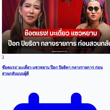
3
ช๊อตแรง! มะเดี่ยว แซวหยาบ ป๊อก ปิยธิดา กลางรายการ ก่อน
สวนกลับแบบผู้ดี