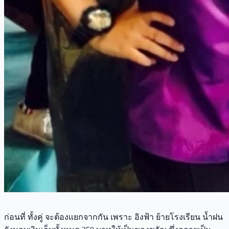
ก่อนที่ ทั้งคู่ จะต้องแยกจากกัน เพราะ อิงฟ้า ย้ายโรงเรียน น้ำฝน