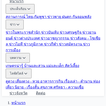
หน้าแรก
ประเด็นร้อน
สถานการณ์ ไทย-กัมพูชา
ข่าวพายุ ฝนตก
กันจอมพลัง
ข่าว
ข่าวในพระราชสำนัก
ข่าวบันเทิง
ข่าวเศรษฐกิจ
ข่าวยาน
ยนต์
ข่าวต่างประเทศ
ข่าวอาชญากรรม
ข่าวสังคม - โซเชีย
ล
ข่าวไอที
ข่าวภูมิภาค
ข่าวกีฬา
ข่าวสมัครงาน
ข่าว
การเมือง
บทความ
เกษตรน่ารู้
บ้านและสวน
แม่และเด็ก
สัตว์เลี้ยง
ไลฟ์สไตล์
ดูดวง
เสี่ยงดวง - หวย
อาหารการกิน
เรื่องเล่า - ตำนาน
ท่อง
เที่ยว
นิยาย - เรื่องสั้น
สุขภาพ
ศรัทธา - ความเชื่อ
ข่าวจังหวัด
ติดต่อ
หน้าแรก