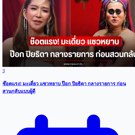
3
ช๊อตแรง! มะเดี่ยว แซวหยาบ ป๊อก ปิยธิดา กลางรายการ ก่อน
สวนกลับแบบผู้ดี