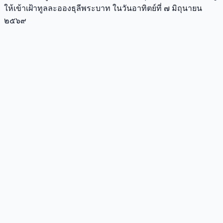
ให้เข้าเฝ้าทูลละอองธุลีพระบาท ในวันอาทิตย์ที่ ๗ มิถุนายน
๒๕๖๙