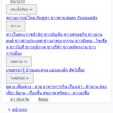
หน้าแรก
ประเด็นร้อน
สถานการณ์ ไทย-กัมพูชา
ข่าวพายุ ฝนตก
กันจอมพลัง
ข่าว
ข่าวในพระราชสำนัก
ข่าวบันเทิง
ข่าวเศรษฐกิจ
ข่าวยาน
ยนต์
ข่าวต่างประเทศ
ข่าวอาชญากรรม
ข่าวสังคม - โซเชีย
ล
ข่าวไอที
ข่าวภูมิภาค
ข่าวกีฬา
ข่าวสมัครงาน
ข่าว
การเมือง
บทความ
เกษตรน่ารู้
บ้านและสวน
แม่และเด็ก
สัตว์เลี้ยง
ไลฟ์สไตล์
ดูดวง
เสี่ยงดวง - หวย
อาหารการกิน
เรื่องเล่า - ตำนาน
ท่อง
เที่ยว
นิยาย - เรื่องสั้น
สุขภาพ
ศรัทธา - ความเชื่อ
ข่าวจังหวัด
ติดต่อ
หน้าแรก