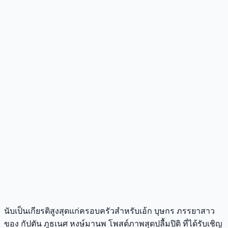
นับเป็นเกียรติสูงสุดแก่ครอบครัวสำหรับเอ้ก บุษกร ภรรยาสาว
ของ กัปตัน ภูธเนศ หงษ์มานพ โพสต์ภาพสุดปลื้มปิติ ที่ได้รับเชิญ