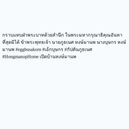
กราบแทบฝ่าพระบาทด้วยสำนึก ในพระมหากรุณาธิคุณอันหา
ที่สุดมิได้ ข้าพระพุทธเจ้า นายภูธเนศ หงษ์มานพ นางบุษกร หงษ์
มานพ #eggbusakorn #เอ้กบุษกร #กัปตันภูธเนศ
#HongmanopHome เปิดบ้านหงษ์มานพ