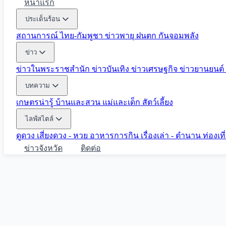
หน้าแรก
ประเด็นร้อน
สถานการณ์ ไทย-กัมพูชา
ข่าวพายุ ฝนตก
กันจอมพลัง
ข่าว
ข่าวในพระราชสำนัก
ข่าวบันเทิง
ข่าวเศรษฐกิจ
ข่าวยานยนต์
บทความ
เกษตรน่ารู้
บ้านและสวน
แม่และเด็ก
สัตว์เลี้ยง
ไลฟ์สไตล์
ดูดวง
เสี่ยงดวง - หวย
อาหารการกิน
เรื่องเล่า - ตำนาน
ท่องเท
ข่าวจังหวัด
ติดต่อ