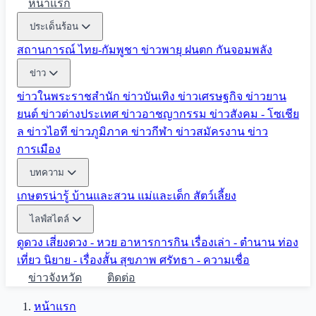
หน้าแรก
ประเด็นร้อน
สถานการณ์ ไทย-กัมพูชา
ข่าวพายุ ฝนตก
กันจอมพลัง
ข่าว
ข่าวในพระราชสำนัก
ข่าวบันเทิง
ข่าวเศรษฐกิจ
ข่าวยาน
ยนต์
ข่าวต่างประเทศ
ข่าวอาชญากรรม
ข่าวสังคม - โซเชีย
ล
ข่าวไอที
ข่าวภูมิภาค
ข่าวกีฬา
ข่าวสมัครงาน
ข่าว
การเมือง
บทความ
เกษตรน่ารู้
บ้านและสวน
แม่และเด็ก
สัตว์เลี้ยง
ไลฟ์สไตล์
ดูดวง
เสี่ยงดวง - หวย
อาหารการกิน
เรื่องเล่า - ตำนาน
ท่อง
เที่ยว
นิยาย - เรื่องสั้น
สุขภาพ
ศรัทธา - ความเชื่อ
ข่าวจังหวัด
ติดต่อ
หน้าแรก