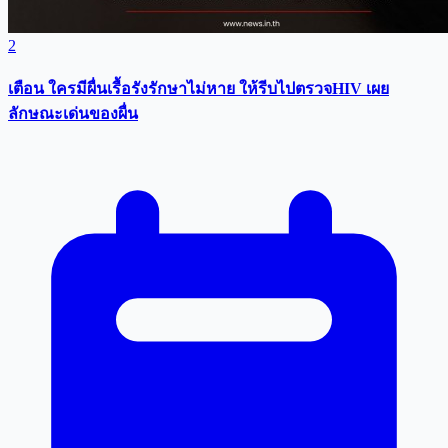
2
เตือน ใครมีผื่นเรื้อรังรักษาไม่หาย ให้รีบไปตรวจHIV เผย
ลักษณะเด่นของผื่น