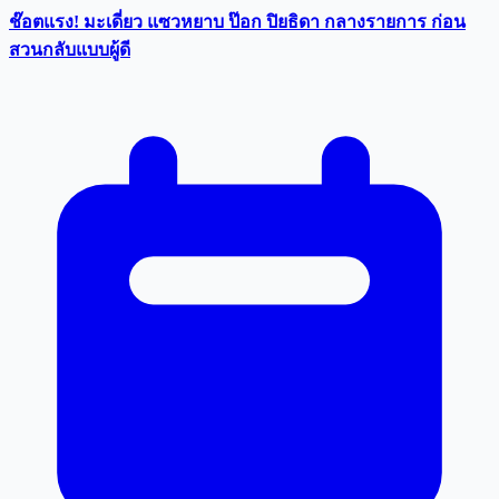
ช๊อตแรง! มะเดี่ยว แซวหยาบ ป๊อก ปิยธิดา กลางรายการ ก่อน
สวนกลับแบบผู้ดี