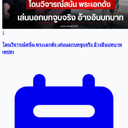
1
โดนวิจารณ์สนั่น พระเอกดัง เล่นนอกบทจูบจริง อ้างอินบทบาท
(ตปท)